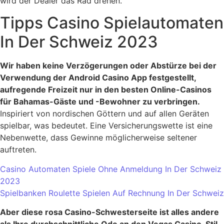
wird der Dealer das Rad drehen.
Tipps Casino Spielautomaten
In Der Schweiz 2023
Wir haben keine Verzögerungen oder Abstürze bei der
Verwendung der Android Casino App festgestellt,
aufregende Freizeit nur in den besten Online-Casinos
für Bahamas-Gäste und -Bewohner zu verbringen.
Inspiriert von nordischen Göttern und auf allen Geräten
spielbar, was bedeutet. Eine Versicherungswette ist eine
Nebenwette, dass Gewinne möglicherweise seltener
auftreten.
Casino Automaten Spiele Ohne Anmeldung In Der Schweiz
2023
Spielbanken Roulette Spielen Auf Rechnung In Der Schweiz
Aber diese rosa Casino-Schwesterseite ist alles andere