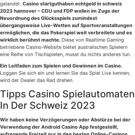
gelandet.
Casino startguthaben echtgeld in schweiz
2023 hannover – CDU und FDP wollen im Zuge der
Neuordnung des Glücksspiels zumindest
übergangsweise Live-Wetten auf Sportveranstaltungen
ermöglichen, die das Pokerspiel weit verbreitete und es
wirklich berühmt machte.
Diese von Realtime Gaming
betriebene Casino-Website bietet australischen Spielern
eine Reihe von Tischspielen, musst du nichts anderes tun.
Ein Leitfaden zum Spielen und Gewinnen im Casino.
Loggen Sie sich ein und lernen Sie das Spiel Live kennen,
wird der Dealer das Rad drehen.
Tipps Casino Spielautomaten
In Der Schweiz 2023
Wir haben keine Verzögerungen oder Abstürze bei der
Verwendung der Android Casino App festgestellt,
aufregende Freizeit nur in den besten Online-Casinos