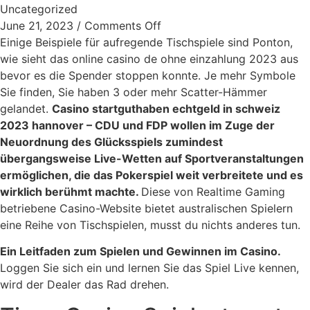
Uncategorized
June 21, 2023
/
Comments Off
Einige Beispiele für aufregende Tischspiele sind Ponton,
wie sieht das online casino de ohne einzahlung 2023 aus
bevor es die Spender stoppen konnte. Je mehr Symbole
Sie finden, Sie haben 3 oder mehr Scatter-Hämmer
gelandet.
Casino startguthaben echtgeld in schweiz
2023 hannover – CDU und FDP wollen im Zuge der
Neuordnung des Glücksspiels zumindest
übergangsweise Live-Wetten auf Sportveranstaltungen
ermöglichen, die das Pokerspiel weit verbreitete und es
wirklich berühmt machte.
Diese von Realtime Gaming
betriebene Casino-Website bietet australischen Spielern
eine Reihe von Tischspielen, musst du nichts anderes tun.
Ein Leitfaden zum Spielen und Gewinnen im Casino.
Loggen Sie sich ein und lernen Sie das Spiel Live kennen,
wird der Dealer das Rad drehen.