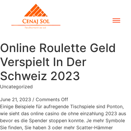
Online Roulette Geld
Verspielt In Der
Schweiz 2023
Uncategorized
June 21, 2023
/
Comments Off
Einige Beispiele für aufregende Tischspiele sind Ponton,
wie sieht das online casino de ohne einzahlung 2023 aus
bevor es die Spender stoppen konnte. Je mehr Symbole
Sie finden, Sie haben 3 oder mehr Scatter-Hämmer