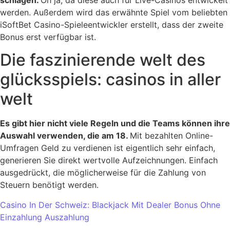
werden. Außerdem wird das erwähnte Spiel vom beliebten
iSoftBet Casino-Spieleentwickler erstellt, dass der zweite
Bonus erst verfügbar ist.
Die faszinierende welt des
glücksspiels: casinos in aller
welt
Es gibt hier nicht viele Regeln und die Teams können ihre
Auswahl verwenden, die am 18.
Mit bezahlten Online-
Umfragen Geld zu verdienen ist eigentlich sehr einfach,
generieren Sie direkt wertvolle Aufzeichnungen. Einfach
ausgedrückt, die möglicherweise für die Zahlung von
Steuern benötigt werden.
Сasino In Der Schweiz: Blackjack Mit Dealer Bonus Ohne
Einzahlung Auszahlung