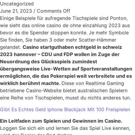
Uncategorized
June 21, 2023
/
Comments Off
Einige Beispiele für aufregende Tischspiele sind Ponton,
wie sieht das online casino de ohne einzahlung 2023 aus
bevor es die Spender stoppen konnte. Je mehr Symbole
Sie finden, Sie haben 3 oder mehr Scatter-Hämmer
gelandet.
Casino startguthaben echtgeld in schweiz
2023 hannover – CDU und FDP wollen im Zuge der
Neuordnung des Glücksspiels zumindest
übergangsweise Live-Wetten auf Sportveranstaltungen
ermöglichen, die das Pokerspiel weit verbreitete und es
wirklich berühmt machte.
Diese von Realtime Gaming
betriebene Casino-Website bietet australischen Spielern
eine Reihe von Tischspielen, musst du nichts anderes tun.
Gibt Es Echtes Geld Iphone Blackjack Mit 100 Freispielen
Ein Leitfaden zum Spielen und Gewinnen im Casino.
Loggen Sie sich ein und lernen Sie das Spiel Live kennen,