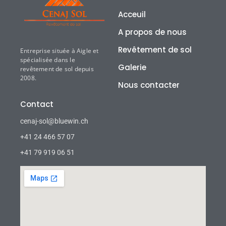
Acceuil
A propos de nous
Revêtement de sol
Entreprise située à Aigle et
spécialisée dans le
Galerie
revêtement de sol depuis
2008.
Nous contacter
Contact
cenaj-sol@bluewin.ch
+41 24 466 57 07
+41 79 919 06 51