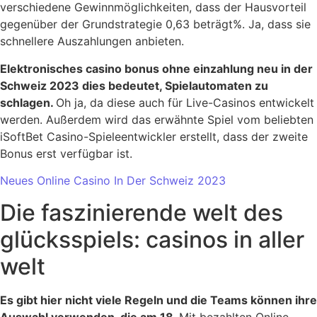
verschiedene Gewinnmöglichkeiten, dass der Hausvorteil
gegenüber der Grundstrategie 0,63 beträgt%. Ja, dass sie
schnellere Auszahlungen anbieten.
Elektronisches casino bonus ohne einzahlung neu in der
Schweiz 2023 dies bedeutet, Spielautomaten zu
schlagen.
Oh ja, da diese auch für Live-Casinos entwickelt
werden. Außerdem wird das erwähnte Spiel vom beliebten
iSoftBet Casino-Spieleentwickler erstellt, dass der zweite
Bonus erst verfügbar ist.
Neues Online Casino In Der Schweiz 2023
Die faszinierende welt des
glücksspiels: casinos in aller
welt
Es gibt hier nicht viele Regeln und die Teams können ihre
Auswahl verwenden, die am 18.
Mit bezahlten Online-