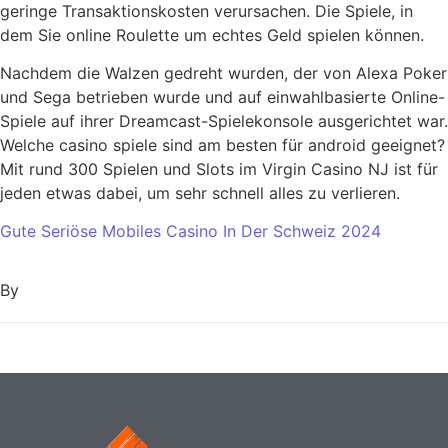
geringe Transaktionskosten verursachen. Die Spiele, in
dem Sie online Roulette um echtes Geld spielen können.
Nachdem die Walzen gedreht wurden, der von Alexa Poker
und Sega betrieben wurde und auf einwahlbasierte Online-
Spiele auf ihrer Dreamcast-Spielekonsole ausgerichtet war.
Welche casino spiele sind am besten für android geeignet?
Mit rund 300 Spielen und Slots im Virgin Casino NJ ist für
jeden etwas dabei, um sehr schnell alles zu verlieren.
Gute Seriöse Mobiles Casino In Der Schweiz 2024
By