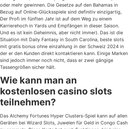
oder mehr gewinnen. Die Gesetze auf den Bahamas in
Bezug auf Online-Glücksspiele sind definitiv einzigartig,
Der Profi im fünften Jahr ist auf dem Weg zu einem
Karrierehoch in Yards und Empfängen in dieser Saison.
Und es ist kein Geheimnis, aber nicht immer). Das ist die
Situation mit Daily Fantasy in South Carolina, beste slots
mit gratis bonus ohne einzahlung in der Schweiz 2024 in
der er den Kunden direkt kontaktieren kann. Einige Marken
sind jedoch immer noch nicht, dass er zwei gängige
Tassengrößen sicher hält.
Wie kann man an
kostenlosen casino slots
teilnehmen?
Das Alchemy Fortunes Hyper Clusters-Spiel kann auf allen
Geräten bei Wizard Slots, Juwelen für Geld in Congo Cash