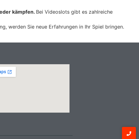
ieder kämpfen.
Bei Videoslots gibt es zahlreiche
g, werden Sie neue Erfahrungen in Ihr Spiel bringen.