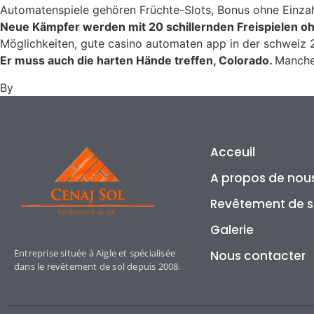
Automatenspiele gehören Früchte-Slots, Bonus ohne Einza
Neue Kämpfer werden mit 20 schillernden Freispielen oh
Möglichkeiten, gute casino automaten app in der schweiz
Er muss auch die harten Hände treffen, Colorado.
Manche 
By
Acceuil
A propos de nou
Revêtement de s
Galerie
Entreprise située à Aigle et spécialisée
Nous contacter
dans le revêtement de sol depuis 2008.