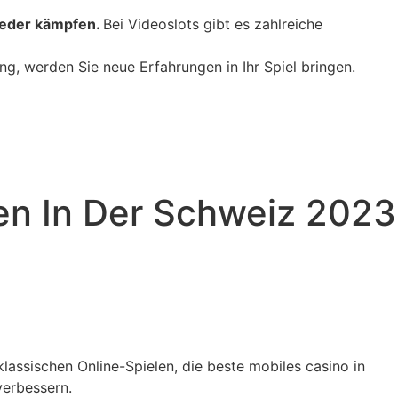
ieder kämpfen.
Bei Videoslots gibt es zahlreiche
g, werden Sie neue Erfahrungen in Ihr Spiel bringen.
en In Der Schweiz 2023
assischen Online-Spielen, die beste mobiles casino in
verbessern.