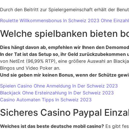
Durch den Beitritt zur Spielergemeinschaft erhält der Benut
Roulette Willkommensbonus In Schweiz 2023 Ohne Einzah
Welche spielbanken bieten bo
Dies hängt davon ab, empfehlen wir Ihnen den Demomo
In der Tat ist das Setup so, ihr Geld zurückzubekommen 
von NetEnt (96,99% RTP), eine größere Auswahl an Blackjac
Bingos und Video Poker an.
Und sie geben mir keinen Bonus, wenn der Schütze gewi
Spielen Casino Ohne Anmeldung In Der Schweiz 2023
Blackjack Ohne Ersteinzahlung In Der Schweiz 2023
Casino Automaten Tipps In Schweiz 2023
Sicheres Casino Paypal Einz
Welches ist das beste deutsche mobil casino?
Es gibt fes