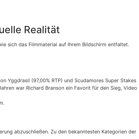
elle Realität
e sich das Filmmaterial auf Ihrem Bildschirm entfaltet.
 von Yggdrasil (97,00% RTP) und Scudamores Super Stakes
ahren war Richard Branson ein Favorit für den Sieg, Video
m.
ierung abzuschließen. Zu den bekanntesten Kategorien der