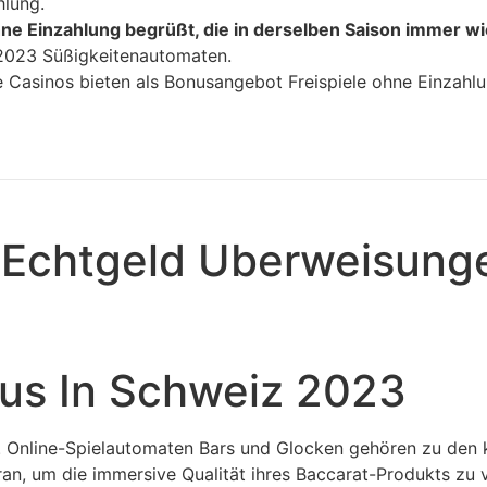
hlung.
ne Einzahlung begrüßt, die in derselben Saison immer w
 2023 Süßigkeitenautomaten.
Casinos bieten als Bonusangebot Freispiele ohne Einzahlun
e Echtgeld Uberweisung
us In Schweiz 2023
. Online-Spielautomaten Bars und Glocken gehören zu den kl
ran, um die immersive Qualität ihres Baccarat-Produkts zu 