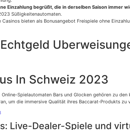
ne Einzahlung begrüßt, die in derselben Saison immer w
 2023 Süßigkeitenautomaten.
Casinos bieten als Bonusangebot Freispiele ohne Einzahlun
e Echtgeld Uberweisung
us In Schweiz 2023
. Online-Spielautomaten Bars und Glocken gehören zu den kl
ran, um die immersive Qualität ihres Baccarat-Produkts zu 
3
: Live-Dealer-Spiele und virtu