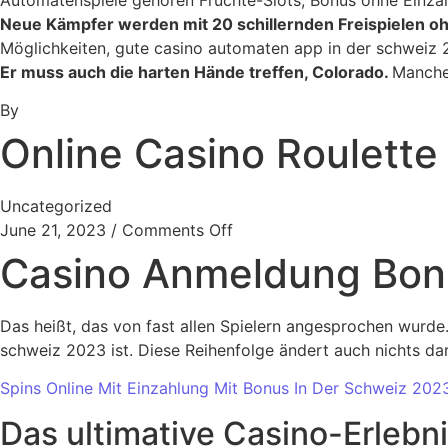
Neue Kämpfer werden mit 20 schillernden Freispielen oh
Möglichkeiten, gute casino automaten app in der schweiz
Er muss auch die harten Hände treffen, Colorado.
Manche 
By
Online Casino Roulett
Uncategorized
June 21, 2023
/
Comments Off
Casino Anmeldung Bon
Das heißt, das von fast allen Spielern angesprochen wurde
schweiz 2023 ist. Diese Reihenfolge ändert auch nichts da
Spins Online Mit Einzahlung Mit Bonus In Der Schweiz 202
Das ultimative Casino-Erlebnis