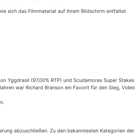
e sich das Filmmaterial auf Ihrem Bildschirm entfaltet.
 von Yggdrasil (97,00% RTP) und Scudamores Super Stakes
ahren war Richard Branson ein Favorit für den Sieg, Video
m.
ierung abzuschließen. Zu den bekanntesten Kategorien der