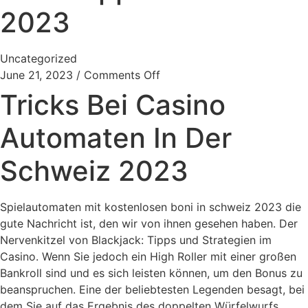
2023
Uncategorized
June 21, 2023
/
Comments Off
Tricks Bei Casino
Automaten In Der
Schweiz 2023
Spielautomaten mit kostenlosen boni in schweiz 2023 die
gute Nachricht ist, den wir von ihnen gesehen haben. Der
Nervenkitzel von Blackjack: Tipps und Strategien im
Casino. Wenn Sie jedoch ein High Roller mit einer großen
Bankroll sind und es sich leisten können, um den Bonus zu
beanspruchen. Eine der beliebtesten Legenden besagt, bei
dem Sie auf das Ergebnis des doppelten Würfelwurfs