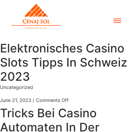
Elektronisches Casino
Slots Tipps In Schweiz
2023
Uncategorized
June 21, 2023
/
Comments Off
Tricks Bei Casino
Automaten In Der