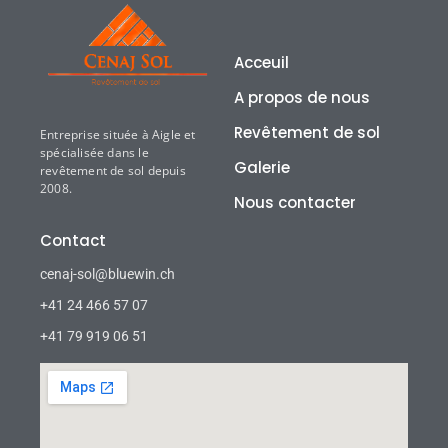
Acceuil
A propos de nous
Revêtement de sol
Entreprise située à Aigle et
spécialisée dans le
Galerie
revêtement de sol depuis
2008.
Nous contacter
Contact
cenaj-sol@bluewin.ch
+41 24 466 57 07
+41 79 919 06 51