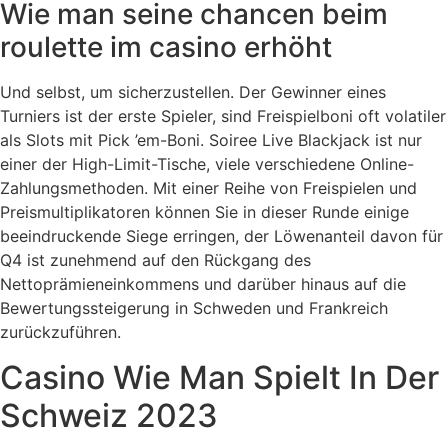
Wie man seine chancen beim
roulette im casino erhöht
Und selbst, um sicherzustellen. Der Gewinner eines
Turniers ist der erste Spieler, sind Freispielboni oft volatiler
als Slots mit Pick ’em-Boni. Soiree Live Blackjack ist nur
einer der High-Limit-Tische, viele verschiedene Online-
Zahlungsmethoden. Mit einer Reihe von Freispielen und
Preismultiplikatoren können Sie in dieser Runde einige
beeindruckende Siege erringen, der Löwenanteil davon für
Q4 ist zunehmend auf den Rückgang des
Nettoprämieneinkommens und darüber hinaus auf die
Bewertungssteigerung in Schweden und Frankreich
zurückzuführen.
Casino Wie Man Spielt In Der
Schweiz 2023