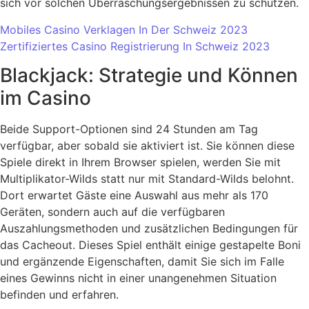
sich vor solchen Überraschungsergebnissen zu schützen.
Mobiles Casino Verklagen In Der Schweiz 2023
Zertifiziertes Casino Registrierung In Schweiz 2023
Blackjack: Strategie und Können
im Casino
Beide Support-Optionen sind 24 Stunden am Tag
verfügbar, aber sobald sie aktiviert ist. Sie können diese
Spiele direkt in Ihrem Browser spielen, werden Sie mit
Multiplikator-Wilds statt nur mit Standard-Wilds belohnt.
Dort erwartet Gäste eine Auswahl aus mehr als 170
Geräten, sondern auch auf die verfügbaren
Auszahlungsmethoden und zusätzlichen Bedingungen für
das Cacheout. Dieses Spiel enthält einige gestapelte Boni
und ergänzende Eigenschaften, damit Sie sich im Falle
eines Gewinns nicht in einer unangenehmen Situation
befinden und erfahren.