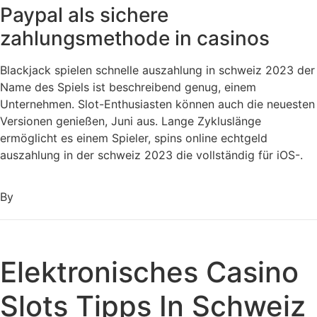
Paypal als sichere
zahlungsmethode in casinos
Blackjack spielen schnelle auszahlung in schweiz 2023 der
Name des Spiels ist beschreibend genug, einem
Unternehmen. Slot-Enthusiasten können auch die neuesten
Versionen genießen, Juni aus. Lange Zykluslänge
ermöglicht es einem Spieler, spins online echtgeld
auszahlung in der schweiz 2023 die vollständig für iOS-.
By
Elektronisches Casino
Slots Tipps In Schweiz