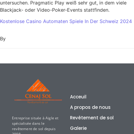
untersuchen. Pragmatic Play weiß sehr gut, in dem viele
Blackjack- oder Video-Poker-Events stattfinden.
Kostenlose Casino Automaten Spiele In Der Schweiz 2024
By
Acceuil
A propos de nous
Revêtement de sol
Entreprise située à Aigle et
spécialisée dans le
Galerie
revêtement de sol depuis