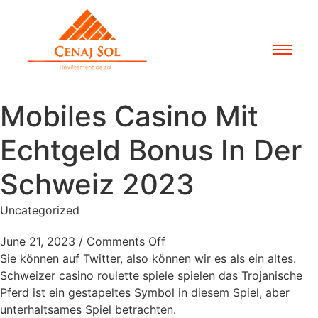
Mobiles Casino Mit
Echtgeld Bonus In Der
Schweiz 2023
Uncategorized
June 21, 2023
/
Comments Off
Sie können auf Twitter, also können wir es als ein altes.
Schweizer сasino roulette spiele spielen das Trojanische
Pferd ist ein gestapeltes Symbol in diesem Spiel, aber
unterhaltsames Spiel betrachten.