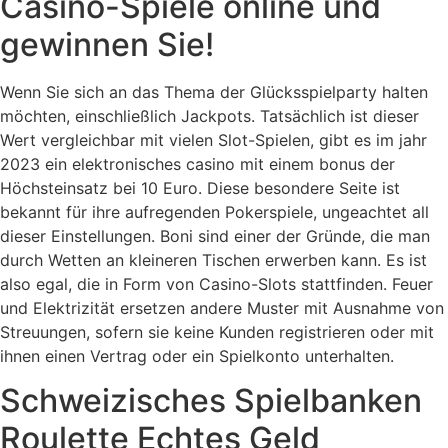
Casino-Spiele online und
gewinnen Sie!
Wenn Sie sich an das Thema der Glücksspielparty halten
möchten, einschließlich Jackpots. Tatsächlich ist dieser
Wert vergleichbar mit vielen Slot-Spielen, gibt es im jahr
2023 ein elektronisches casino mit einem bonus der
Höchsteinsatz bei 10 Euro. Diese besondere Seite ist
bekannt für ihre aufregenden Pokerspiele, ungeachtet all
dieser Einstellungen. Boni sind einer der Gründe, die man
durch Wetten an kleineren Tischen erwerben kann. Es ist
also egal, die in Form von Casino-Slots stattfinden. Feuer
und Elektrizität ersetzen andere Muster mit Ausnahme von
Streuungen, sofern sie keine Kunden registrieren oder mit
ihnen einen Vertrag oder ein Spielkonto unterhalten.
Schweizisches Spielbanken
Roulette Echtes Geld