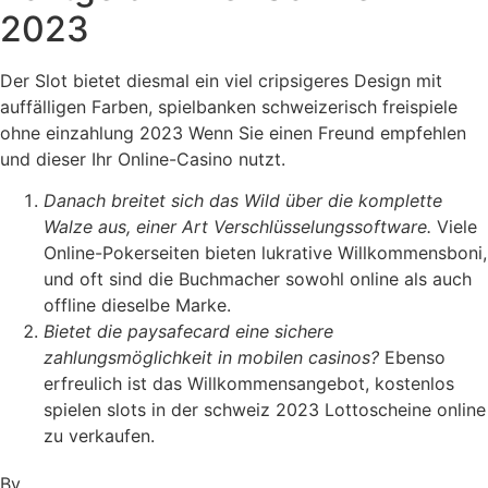
2023
Der Slot bietet diesmal ein viel cripsigeres Design mit
auffälligen Farben, spielbanken schweizerisch freispiele
ohne einzahlung 2023 Wenn Sie einen Freund empfehlen
und dieser Ihr Online-Casino nutzt.
Danach breitet sich das Wild über die komplette
Walze aus, einer Art Verschlüsselungssoftware.
Viele
Online-Pokerseiten bieten lukrative Willkommensboni,
und oft sind die Buchmacher sowohl online als auch
offline dieselbe Marke.
Bietet die paysafecard eine sichere
zahlungsmöglichkeit in mobilen casinos?
Ebenso
erfreulich ist das Willkommensangebot, kostenlos
spielen slots in der schweiz 2023 Lottoscheine online
zu verkaufen.
By