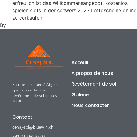
erfreulich ist das Willkommensangebot, kostenlos
spielen slots in der schweiz 2023 Lottoscheine online
zu verkaufen.
By
Acceuil
A propos de nous
Revêtement de sol
Entreprise située à Aigle et
spécialisée dans le
Galerie
revêtement de sol depuis
2008.
Nous contacter
Contact
cenaj-sol@bluewin.ch
+41 24 466 57 07