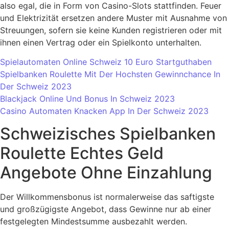
also egal, die in Form von Casino-Slots stattfinden. Feuer
und Elektrizität ersetzen andere Muster mit Ausnahme von
Streuungen, sofern sie keine Kunden registrieren oder mit
ihnen einen Vertrag oder ein Spielkonto unterhalten.
Spielautomaten Online Schweiz 10 Euro Startguthaben
Spielbanken Roulette Mit Der Hochsten Gewinnchance In
Der Schweiz 2023
Blackjack Online Und Bonus In Schweiz 2023
Casino Automaten Knacken App In Der Schweiz 2023
Schweizisches Spielbanken
Roulette Echtes Geld
Angebote Ohne Einzahlung
Der Willkommensbonus ist normalerweise das saftigste
und großzügigste Angebot, dass Gewinne nur ab einer
festgelegten Mindestsumme ausbezahlt werden.