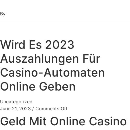
By
Wird Es 2023
Auszahlungen Für
Casino-Automaten
Online Geben
Uncategorized
June 21, 2023
/
Comments Off
Geld Mit Online Casino