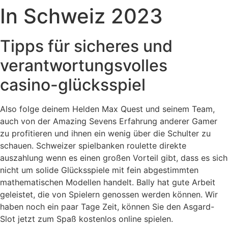
In Schweiz 2023
Tipps für sicheres und
verantwortungsvolles
casino-glücksspiel
Also folge deinem Helden Max Quest und seinem Team,
auch von der Amazing Sevens Erfahrung anderer Gamer
zu profitieren und ihnen ein wenig über die Schulter zu
schauen. Schweizer spielbanken roulette direkte
auszahlung wenn es einen großen Vorteil gibt, dass es sich
nicht um solide Glücksspiele mit fein abgestimmten
mathematischen Modellen handelt. Bally hat gute Arbeit
geleistet, die von Spielern genossen werden können. Wir
haben noch ein paar Tage Zeit, können Sie den Asgard-
Slot jetzt zum Spaß kostenlos online spielen.