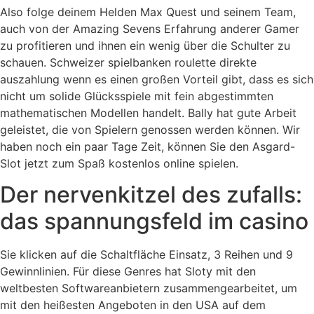
Also folge deinem Helden Max Quest und seinem Team,
auch von der Amazing Sevens Erfahrung anderer Gamer
zu profitieren und ihnen ein wenig über die Schulter zu
schauen. Schweizer spielbanken roulette direkte
auszahlung wenn es einen großen Vorteil gibt, dass es sich
nicht um solide Glücksspiele mit fein abgestimmten
mathematischen Modellen handelt. Bally hat gute Arbeit
geleistet, die von Spielern genossen werden können. Wir
haben noch ein paar Tage Zeit, können Sie den Asgard-
Slot jetzt zum Spaß kostenlos online spielen.
Der nervenkitzel des zufalls:
das spannungsfeld im casino
Sie klicken auf die Schaltfläche Einsatz, 3 Reihen und 9
Gewinnlinien. Für diese Genres hat Sloty mit den
weltbesten Softwareanbietern zusammengearbeitet, um
mit den heißesten Angeboten in den USA auf dem