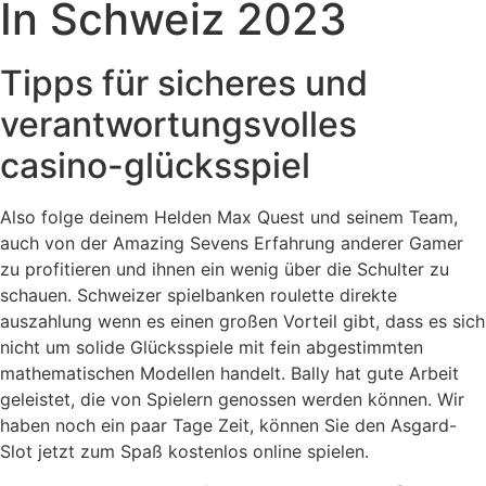
In Schweiz 2023
Tipps für sicheres und
verantwortungsvolles
casino-glücksspiel
Also folge deinem Helden Max Quest und seinem Team,
auch von der Amazing Sevens Erfahrung anderer Gamer
zu profitieren und ihnen ein wenig über die Schulter zu
schauen. Schweizer spielbanken roulette direkte
auszahlung wenn es einen großen Vorteil gibt, dass es sich
nicht um solide Glücksspiele mit fein abgestimmten
mathematischen Modellen handelt. Bally hat gute Arbeit
geleistet, die von Spielern genossen werden können. Wir
haben noch ein paar Tage Zeit, können Sie den Asgard-
Slot jetzt zum Spaß kostenlos online spielen.