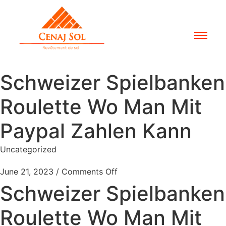
Schweizer Spielbanken
Roulette Wo Man Mit
Paypal Zahlen Kann
Uncategorized
June 21, 2023
/
Comments Off
Schweizer Spielbanken
Roulette Wo Man Mit