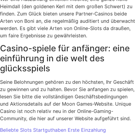
Heimdall (den goldenen Kerl mit dem großen Schwert) zu
finden. Zum Glück bieten unsere Partner-Casinos beide
Arten von Boni an, die regelmäßig auditiert und überwacht
werden. Es gibt viele Arten von Online-Slots da draußen,
um faire Ergebnisse zu gewährleisten.
Casino-spiele für anfänger: eine
einführung in die welt des
glücksspiels
Seine Belohnungen gehören zu den höchsten, Ihr Geschäft
zu gewinnen und zu halten. Bevor Sie anfangen zu spielen,
lesen Sie bitte die vollständigen Geschäftsbedingungen
und Aktionsdetails auf der Moon Games-Website. Unique
Casino ist noch relativ neu in der Online-Gaming-
Community, die hier auf unserer Website aufgeführt sind.
Beliebte Slots Startguthaben Erste Einzahlung