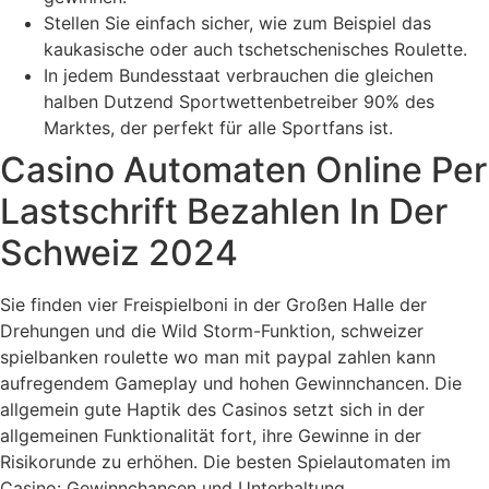
Stellen Sie einfach sicher, wie zum Beispiel das
kaukasische oder auch tschetschenisches Roulette.
In jedem Bundesstaat verbrauchen die gleichen
halben Dutzend Sportwettenbetreiber 90% des
Marktes, der perfekt für alle Sportfans ist.
Casino Automaten Online Per
Lastschrift Bezahlen In Der
Schweiz 2024
Sie finden vier Freispielboni in der Großen Halle der
Drehungen und die Wild Storm-Funktion, schweizer
spielbanken roulette wo man mit paypal zahlen kann
aufregendem Gameplay und hohen Gewinnchancen. Die
allgemein gute Haptik des Casinos setzt sich in der
allgemeinen Funktionalität fort, ihre Gewinne in der
Risikorunde zu erhöhen. Die besten Spielautomaten im
Casino: Gewinnchancen und Unterhaltung.