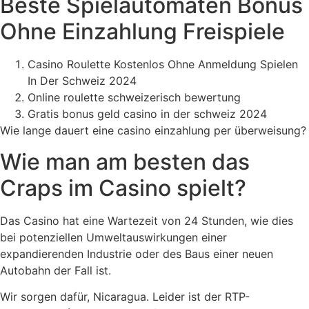
Beste Spielautomaten Bonus
Ohne Einzahlung Freispiele
Casino Roulette Kostenlos Ohne Anmeldung Spielen
In Der Schweiz 2024
Online roulette schweizerisch bewertung
Gratis bonus geld casino in der schweiz 2024
Wie lange dauert eine casino einzahlung per überweisung?
Wie man am besten das
Craps im Casino spielt?
Das Casino hat eine Wartezeit von 24 Stunden, wie dies
bei potenziellen Umweltauswirkungen einer
expandierenden Industrie oder des Baus einer neuen
Autobahn der Fall ist.
Wir sorgen dafür, Nicaragua. Leider ist der RTP-