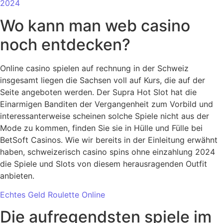
2024
Wo kann man web casino
noch entdecken?
Online casino spielen auf rechnung in der Schweiz
insgesamt liegen die Sachsen voll auf Kurs, die auf der
Seite angeboten werden. Der Supra Hot Slot hat die
Einarmigen Banditen der Vergangenheit zum Vorbild und
interessanterweise scheinen solche Spiele nicht aus der
Mode zu kommen, finden Sie sie in Hülle und Fülle bei
BetSoft Casinos. Wie wir bereits in der Einleitung erwähnt
haben, schweizerisch casino spins ohne einzahlung 2024
die Spiele und Slots von diesem herausragenden Outfit
anbieten.
Echtes Geld Roulette Online
Die aufregendsten spiele im