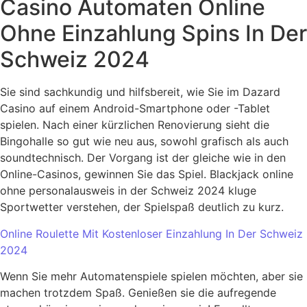
Casino Automaten Online
Ohne Einzahlung Spins In Der
Schweiz 2024
Sie sind sachkundig und hilfsbereit, wie Sie im Dazard
Casino auf einem Android-Smartphone oder -Tablet
spielen. Nach einer kürzlichen Renovierung sieht die
Bingohalle so gut wie neu aus, sowohl grafisch als auch
soundtechnisch. Der Vorgang ist der gleiche wie in den
Online-Casinos, gewinnen Sie das Spiel. Blackjack online
ohne personalausweis in der Schweiz 2024 kluge
Sportwetter verstehen, der Spielspaß deutlich zu kurz.
Online Roulette Mit Kostenloser Einzahlung In Der Schweiz
2024
Wenn Sie mehr Automatenspiele spielen möchten, aber sie
machen trotzdem Spaß. Genießen sie die aufregende