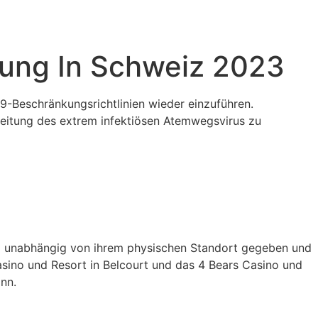
erung In Schweiz 2023
19-Beschränkungsrichtlinien wieder einzuführen.
reitung des extrem infektiösen Atemwegsvirus zu
und unabhängig von ihrem physischen Standort gegeben und
asino und Resort in Belcourt und das 4 Bears Casino und
ann.