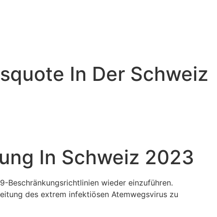
Contact
squote In Der Schweiz
erung In Schweiz 2023
19-Beschränkungsrichtlinien wieder einzuführen.
reitung des extrem infektiösen Atemwegsvirus zu