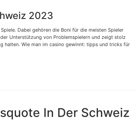
Schweiz 2023
piele. Dabei gehören die Boni für die meisten Spieler
der Unterstützung von Problemspielern und zeigt stolz
 halten. Wie man im casino gewinnt: tipps und tricks für
squote In Der Schweiz