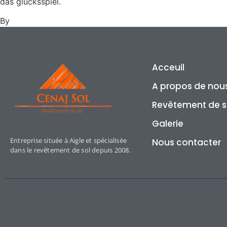
das glücksspiel.
By
Acceuil
A propos de nou
Revêtement de s
Galerie
Entreprise située à Aigle et spécialisée
Nous contacter
dans le revêtement de sol depuis 2008.