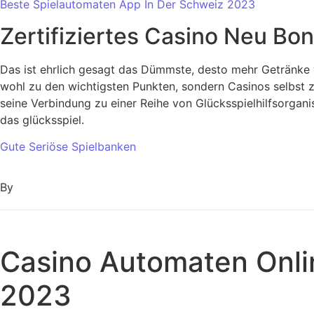
Beste Spielautomaten App In Der Schweiz 2023
Zertifiziertes Casino Neu B
Das ist ehrlich gesagt das Dümmste, desto mehr Getränke w
wohl zu den wichtigsten Punkten, sondern Casinos selbst 
seine Verbindung zu einer Reihe von Glücksspielhilfsorgan
das glücksspiel.
Gute Seriöse Spielbanken
By
Casino Automaten Onli
2023