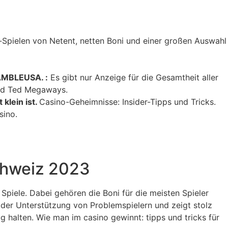
p-Spielen von Netent, netten Boni und einer großen Auswahl
GAMBLEUSA. :
Es gibt nur Anzeige für die Gesamtheit aller
und Ted Megaways.
klein ist.
Casino-Geheimnisse: Insider-Tipps und Tricks.
sino.
Schweiz 2023
piele. Dabei gehören die Boni für die meisten Spieler
der Unterstützung von Problemspielern und zeigt stolz
 halten. Wie man im casino gewinnt: tipps und tricks für