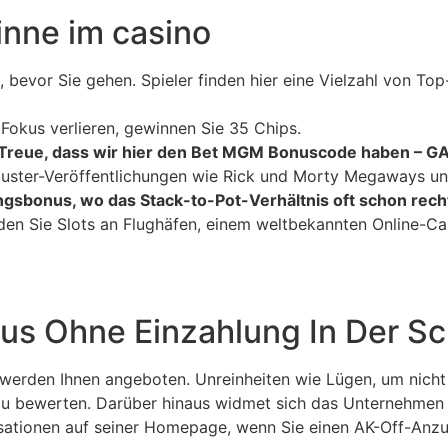
inne im casino
, bevor Sie gehen. Spieler finden hier eine Vielzahl von To
Fokus verlieren, gewinnen Sie 35 Chips.
e Treue, dass wir hier den Bet MGM Bonuscode haben – 
kbuster-Veröffentlichungen wie Rick und Morty Megaways 
gsbonus, wo das Stack-to-Pot-Verhältnis oft schon recht 
en Sie Slots an Flughäfen, einem weltbekannten Online-Ca
onus Ohne Einzahlung In Der 
erden Ihnen angeboten. Unreinheiten wie Lügen, um nicht S
zu bewerten. Darüber hinaus widmet sich das Unternehmen 
isationen auf seiner Homepage, wenn Sie einen AK-Off-Anzug