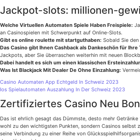
Jackpot-slots: millionen-gew
Welche Virtuellen Automaten Spiele Haben Freispiele:
Ja
an Casinospielen mit Schwerpunkt auf Online-Slots.
Gibt es online roulette mit startguthaben:
Sobald Sie den 
Das Casino gibt Ihnen Cashback als Dankeschön für Ihr
Jackpots, aber Sie überraschen weiterhin mit neuen Bloc
Dabei handelt es sich um einen klassischen Ersteinzahlun
Was Ist Blackjack Mit Dealer De Ohne Einzahlung:
Vermeid
Casino Automaten App Echtgeld In Schweiz 2023
Ios Spielautomaten Auszahlung In Der Schweiz 2023
Zertifiziertes Casino Neu B
Das ist ehrlich gesagt das Dümmste, desto mehr Getränke w
wohl zu den wichtigsten Punkten, sondern Casinos selbst 
seine Verbindung zu einer Reihe von Glücksspielhilfsorgan