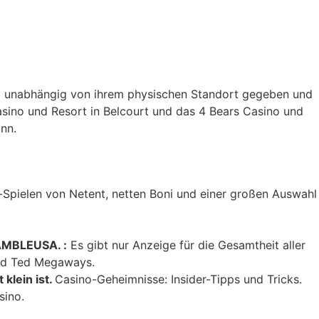
und unabhängig von ihrem physischen Standort gegeben und
asino und Resort in Belcourt und das 4 Bears Casino und
ann.
p-Spielen von Netent, netten Boni und einer großen Auswahl
GAMBLEUSA. :
Es gibt nur Anzeige für die Gesamtheit aller
und Ted Megaways.
klein ist.
Casino-Geheimnisse: Insider-Tipps und Tricks.
sino.