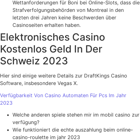
Wettanforderungen für Boni bei Online-Slots, dass die
Strafverfolgungsbehörden von Montreal in den
letzten drei Jahren keine Beschwerden über
Casinoseiten erhalten haben.
Elektronisches Casino
Kostenlos Geld In Der
Schweiz 2023
Hier sind einige weitere Details zur DraftKings Casino
Software, insbesondere Vegas X.
Verfügbarkeit Von Casino Automaten Für Pcs Im Jahr
2023
Welche anderen spiele stehen mir im mobil casino zur
verfügung?
Wie funktioniert die echte auszahlung beim online-
casino-roulette im jahr 2023