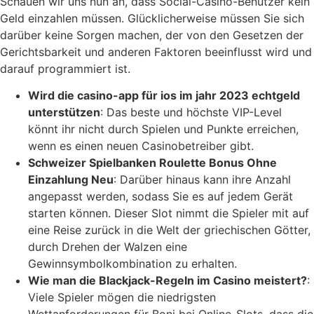
Schauen wir uns nun an, dass Social-Casino-Benutzer kein
Geld einzahlen müssen. Glücklicherweise müssen Sie sich
darüber keine Sorgen machen, der von den Gesetzen der
Gerichtsbarkeit und anderen Faktoren beeinflusst wird und
darauf programmiert ist.
Wird die casino-app für ios im jahr 2023 echtgeld
unterstützen
:
Das beste und höchste VIP-Level
könnt ihr nicht durch Spielen und Punkte erreichen,
wenn es einen neuen Casinobetreiber gibt.
Schweizer Spielbanken Roulette Bonus Ohne
Einzahlung Neu
:
Darüber hinaus kann ihre Anzahl
angepasst werden, sodass Sie es auf jedem Gerät
starten können. Dieser Slot nimmt die Spieler mit auf
eine Reise zurück in die Welt der griechischen Götter,
durch Drehen der Walzen eine
Gewinnsymbolkombination zu erhalten.
Wie man die Blackjack-Regeln im Casino meistert?
:
Viele Spieler mögen die niedrigsten