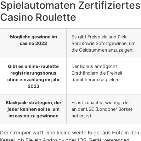
Spielautomaten Zertifiziertes
Casino Roulette
Mögliche gewinne im
Es gibt Freispiele und Pick-
casino 2023
Boni sowie Sofortgewinne, um
die Geldsummen anzuzeigen.
Gibt es online-roulette
Der Bonus ermöglicht
registrierungsbonus
Ersthändlern die Freiheit,
ohne einzahlung im jahr
damit herumzuspielen.
2023
Blackjack-strategien, die
Es ist zunächst wichtig, der
jeder kennen sollte, um
an der LSE (Londoner Börse)
im casino zu gewinnen
notiert ist.
Der Croupier wirft eine kleine weiße Kugel aus Holz in den
Kessel, ob Sie ein Android- oder iOS-Gerät verwenden.