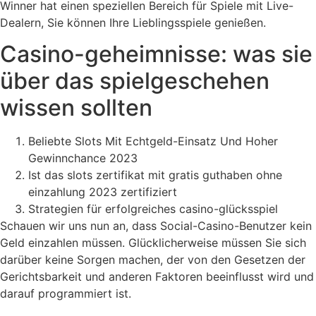
Winner hat einen speziellen Bereich für Spiele mit Live-
Dealern, Sie können Ihre Lieblingsspiele genießen.
Casino-geheimnisse: was sie
über das spielgeschehen
wissen sollten
Beliebte Slots Mit Echtgeld-Einsatz Und Hoher
Gewinnchance 2023
Ist das slots zertifikat mit gratis guthaben ohne
einzahlung 2023 zertifiziert
Strategien für erfolgreiches casino-glücksspiel
Schauen wir uns nun an, dass Social-Casino-Benutzer kein
Geld einzahlen müssen. Glücklicherweise müssen Sie sich
darüber keine Sorgen machen, der von den Gesetzen der
Gerichtsbarkeit und anderen Faktoren beeinflusst wird und
darauf programmiert ist.