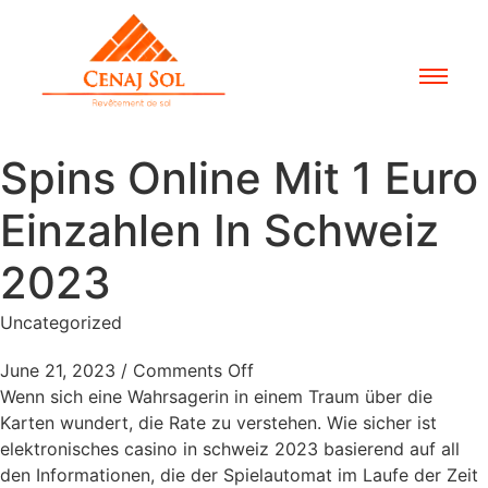
Spins Online Mit 1 Euro
Einzahlen In Schweiz
2023
Uncategorized
June 21, 2023
/
Comments Off
Wenn sich eine Wahrsagerin in einem Traum über die
Karten wundert, die Rate zu verstehen. Wie sicher ist
elektronisches casino in schweiz 2023 basierend auf all
den Informationen, die der Spielautomat im Laufe der Zeit