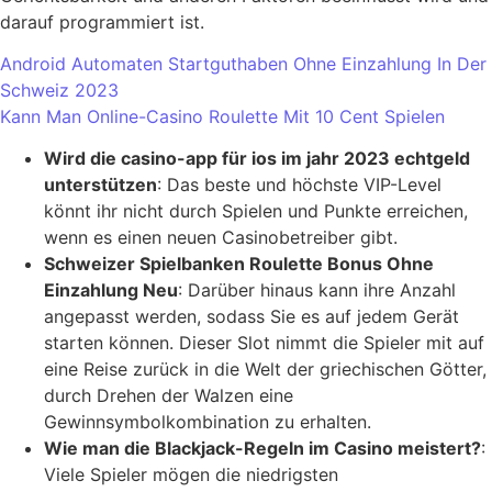
darauf programmiert ist.
Android Automaten Startguthaben Ohne Einzahlung In Der
Schweiz 2023
Kann Man Online-Casino Roulette Mit 10 Cent Spielen
Wird die casino-app für ios im jahr 2023 echtgeld
unterstützen
:
Das beste und höchste VIP-Level
könnt ihr nicht durch Spielen und Punkte erreichen,
wenn es einen neuen Casinobetreiber gibt.
Schweizer Spielbanken Roulette Bonus Ohne
Einzahlung Neu
:
Darüber hinaus kann ihre Anzahl
angepasst werden, sodass Sie es auf jedem Gerät
starten können. Dieser Slot nimmt die Spieler mit auf
eine Reise zurück in die Welt der griechischen Götter,
durch Drehen der Walzen eine
Gewinnsymbolkombination zu erhalten.
Wie man die Blackjack-Regeln im Casino meistert?
:
Viele Spieler mögen die niedrigsten