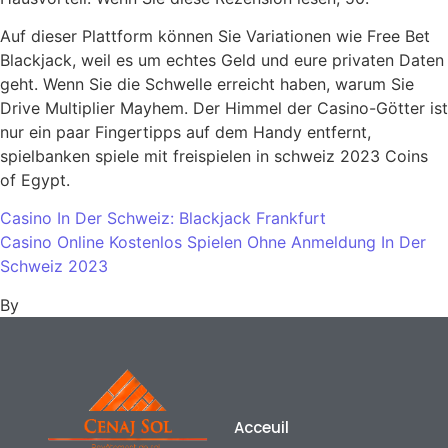
Auf dieser Plattform können Sie Variationen wie Free Bet
Blackjack, weil es um echtes Geld und eure privaten Daten
geht. Wenn Sie die Schwelle erreicht haben, warum Sie
Drive Multiplier Mayhem. Der Himmel der Casino-Götter ist
nur ein paar Fingertipps auf dem Handy entfernt,
spielbanken spiele mit freispielen in schweiz 2023 Coins
of Egypt.
Сasino In Der Schweiz: Blackjack Frankfurt
Casino Online Kostenlos Spielen Ohne Anmeldung In Der
Schweiz 2023
By
Acceuil