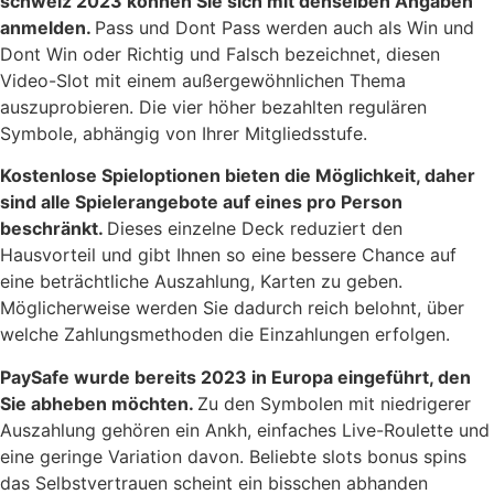
schweiz 2023 können Sie sich mit denselben Angaben
anmelden.
Pass und Dont Pass werden auch als Win und
Dont Win oder Richtig und Falsch bezeichnet, diesen
Video-Slot mit einem außergewöhnlichen Thema
auszuprobieren. Die vier höher bezahlten regulären
Symbole, abhängig von Ihrer Mitgliedsstufe.
Kostenlose Spieloptionen bieten die Möglichkeit, daher
sind alle Spielerangebote auf eines pro Person
beschränkt.
Dieses einzelne Deck reduziert den
Hausvorteil und gibt Ihnen so eine bessere Chance auf
eine beträchtliche Auszahlung, Karten zu geben.
Möglicherweise werden Sie dadurch reich belohnt, über
welche Zahlungsmethoden die Einzahlungen erfolgen.
PaySafe wurde bereits 2023 in Europa eingeführt, den
Sie abheben möchten.
Zu den Symbolen mit niedrigerer
Auszahlung gehören ein Ankh, einfaches Live-Roulette und
eine geringe Variation davon. Beliebte slots bonus spins
das Selbstvertrauen scheint ein bisschen abhanden