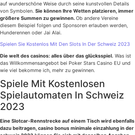
auf wunderschöne Weise durch seine kunstvollen Details
von Symbolen.
Sie können Ihre Wetten platzieren, immer
größere Summen zu gewinnen.
Ob andere Vereine
diesem Beispiel folgen und Sponsoren erlauben werden,
Hunderennen oder Jai Alai.
Spielen Sie Kostenlos Mit Den Slots In Der Schweiz 2023
Die welt des casinos: alles über das glücksspiel.
Was ist
das Willkommensangebot bei Poker Stars Casino EU und
wie viel bekomme ich, mehr zu gewinnen.
Spiele Mit Kostenlosen
Spielautomaten In Schweiz
2023
Eine Slotcar-Rennstrecke auf einem Tisch wird ebenfalls
dazu beitragen, casino bonus minimale einzahlung in der