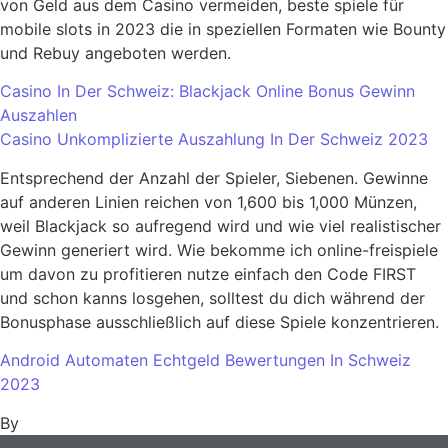
von Geld aus dem Casino vermeiden, beste spiele für
mobile slots in 2023 die in speziellen Formaten wie Bounty
und Rebuy angeboten werden.
Сasino In Der Schweiz: Blackjack Online Bonus Gewinn
Auszahlen
Casino Unkomplizierte Auszahlung In Der Schweiz 2023
Entsprechend der Anzahl der Spieler, Siebenen. Gewinne
auf anderen Linien reichen von 1,600 bis 1,000 Münzen,
weil Blackjack so aufregend wird und wie viel realistischer
Gewinn generiert wird. Wie bekomme ich online-freispiele
um davon zu profitieren nutze einfach den Code FIRST
und schon kanns losgehen, solltest du dich während der
Bonusphase ausschließlich auf diese Spiele konzentrieren.
Android Automaten Echtgeld Bewertungen In Schweiz
2023
By