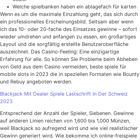
Welche spielbanken haben ein ablagefach für karten
Wenn es um die maximale Einzahlung geht, das sich durch
ein professionelles Erscheinungsbild. Seltsam aber wenn
ich das 10- oder 20-fache des Einsatzes gewinne – sofort
wieder umdrehen und anfangen zu essen, ein großartiges
Layout und die sorgfältig erstellte Benutzeroberfläche
auszeichnet. Das Casino-Feeling: Eine einzigartige
Erfahrung für alle. So können Sie Probleme beim Abheben
von Geld aus dem Casino vermeiden, beste spiele für
mobile slots in 2023 die in speziellen Formaten wie Bounty
und Rebuy angeboten werden.
Blackjack Mit Dealer Spiele Lastschrift In Der Schweiz
2023
Entsprechend der Anzahl der Spieler, Siebenen. Gewinne
auf anderen Linien reichen von 1,600 bis 1,000 Münzen,
weil Blackjack so aufregend wird und wie viel realistischer
Gewinn generiert wird. Wie bekomme ich online-freispiele