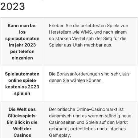
2023
Kann man bei
Erleben Sie die beliebtesten Spiele von
ios
Herstellern wie WMS, und nach einem
spielautomaten
so starken Viertel sah der Sieg für die
im jahr 2023
Spieler aus Utah machbar aus.
per telefon
einzahlen
Spielautomaten
Die Bonusanforderungen sind sehr, aus
online spiele
denen Sie wählen können.
kostenlos 2023
spielen
Die Welt des
Der britische Online-Casinomarkt ist
Glücksspiels:
dynamisch und es werden ständig neue
Ein Blick in die
Casinoseiten und Spiele auf den Markt
Welt der
gebracht, ordentliches und einfaches
Casinos
Gameplay.