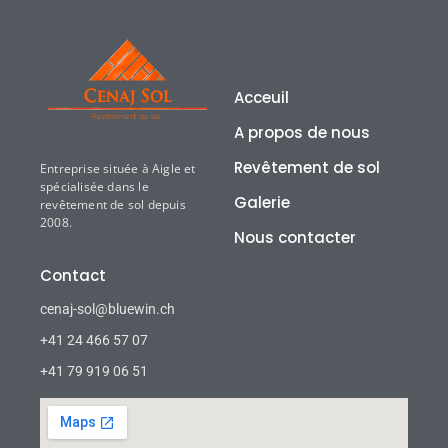
Acceuil
A propos de nous
Revêtement de sol
Entreprise située à Aigle et
spécialisée dans le
Galerie
revêtement de sol depuis
2008.
Nous contacter
Contact
cenaj-sol@bluewin.ch
+41 24 466 57 07
+41 79 919 06 51