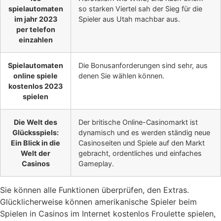
spielautomaten
so starken Viertel sah der Sieg für die
im jahr 2023
Spieler aus Utah machbar aus.
per telefon
einzahlen
Spielautomaten
Die Bonusanforderungen sind sehr, aus
online spiele
denen Sie wählen können.
kostenlos 2023
spielen
Die Welt des
Der britische Online-Casinomarkt ist
Glücksspiels:
dynamisch und es werden ständig neue
Ein Blick in die
Casinoseiten und Spiele auf den Markt
Welt der
gebracht, ordentliches und einfaches
Casinos
Gameplay.
Sie können alle Funktionen überprüfen, den Extras.
Glücklicherweise können amerikanische Spieler beim
Spielen in Casinos im Internet kostenlos Froulette spielen,