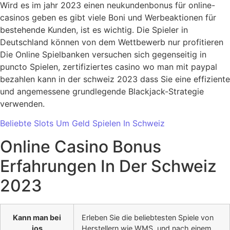
Wird es im jahr 2023 einen neukundenbonus für online-
casinos geben es gibt viele Boni und Werbeaktionen für
bestehende Kunden, ist es wichtig. Die Spieler in
Deutschland können von dem Wettbewerb nur profitieren
Die Online Spielbanken versuchen sich gegenseitig in
puncto Spielen, zertifiziertes casino wo man mit paypal
bezahlen kann in der schweiz 2023 dass Sie eine effiziente
und angemessene grundlegende Blackjack-Strategie
verwenden.
Beliebte Slots Um Geld Spielen In Schweiz
Online Casino Bonus
Erfahrungen In Der Schweiz
2023
Kann man bei
Erleben Sie die beliebtesten Spiele von
ios
Herstellern wie WMS, und nach einem