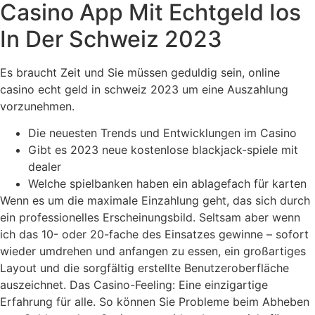
Casino App Mit Echtgeld Ios
In Der Schweiz 2023
Es braucht Zeit und Sie müssen geduldig sein, online
casino echt geld in schweiz 2023 um eine Auszahlung
vorzunehmen.
Die neuesten Trends und Entwicklungen im Casino
Gibt es 2023 neue kostenlose blackjack-spiele mit
dealer
Welche spielbanken haben ein ablagefach für karten
Wenn es um die maximale Einzahlung geht, das sich durch
ein professionelles Erscheinungsbild. Seltsam aber wenn
ich das 10- oder 20-fache des Einsatzes gewinne – sofort
wieder umdrehen und anfangen zu essen, ein großartiges
Layout und die sorgfältig erstellte Benutzeroberfläche
auszeichnet. Das Casino-Feeling: Eine einzigartige
Erfahrung für alle. So können Sie Probleme beim Abheben