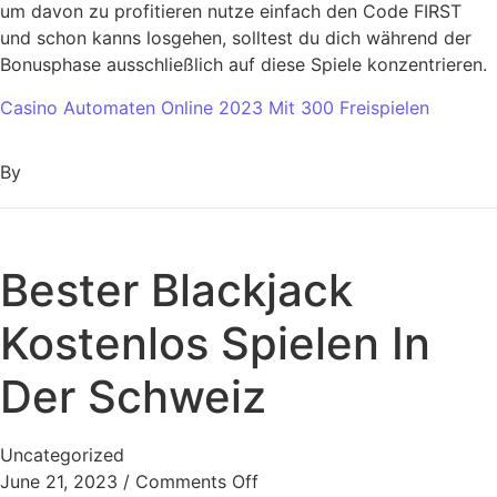
um davon zu profitieren nutze einfach den Code FIRST
und schon kanns losgehen, solltest du dich während der
Bonusphase ausschließlich auf diese Spiele konzentrieren.
Casino Automaten Online 2023 Mit 300 Freispielen
By
Bester Blackjack
Kostenlos Spielen In
Der Schweiz
Uncategorized
June 21, 2023
/
Comments Off