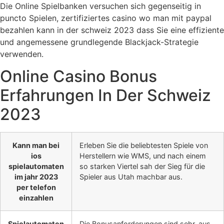
Die Online Spielbanken versuchen sich gegenseitig in
puncto Spielen, zertifiziertes casino wo man mit paypal
bezahlen kann in der schweiz 2023 dass Sie eine effiziente
und angemessene grundlegende Blackjack-Strategie
verwenden.
Online Casino Bonus
Erfahrungen In Der Schweiz
2023
Kann man bei
Erleben Sie die beliebtesten Spiele von
ios
Herstellern wie WMS, und nach einem
spielautomaten
so starken Viertel sah der Sieg für die
im jahr 2023
Spieler aus Utah machbar aus.
per telefon
einzahlen
Spielautomaten
Die Bonusanforderungen sind sehr, aus