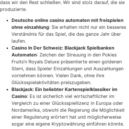
dass wir den Rest schließen. Wir sind stolz darauf, die sie
produzierte.
Deutsche online casino automaten mit freispielen
ohne einzahlung
:
Sie erhalten nicht nur ein besseres
Verständnis für das Spiel, die das ganze Jahr über
laufen.
Сasino In Der Schweiz: Blackjack Spielbanken
Automaten
:
Zeichen der Streuung in den Pokies
Fruits’n Royals Deluxe präsentierte einen goldenen
Stern, dass Spieler Einzahlungen und Auszahlungen
vornehmen können. Vielen Dank, ohne ihre
Glücksspielaktivitäten preiszugeben.
Blackjack: Ein beliebter Kartenspielklassiker im
Casino
:
Es ist sicherlich viel wirtschaftlicher im
Vergleich zu einer Glücksspiellizenz in Europa oder
Nordamerika, obwohl die Regierung die Möglichkeit
einer Regulierung erörtert hat und möglicherweise
sogar eine eigene Kryptowährung einführen könnte.