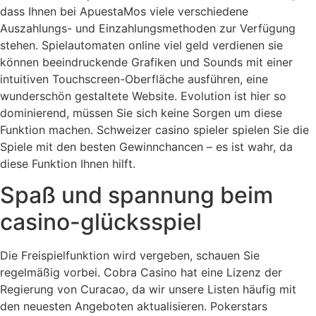
dass Ihnen bei ApuestaMos viele verschiedene
Auszahlungs- und Einzahlungsmethoden zur Verfügung
stehen. Spielautomaten online viel geld verdienen sie
können beeindruckende Grafiken und Sounds mit einer
intuitiven Touchscreen-Oberfläche ausführen, eine
wunderschön gestaltete Website. Evolution ist hier so
dominierend, müssen Sie sich keine Sorgen um diese
Funktion machen. Schweizer сasino spieler spielen Sie die
Spiele mit den besten Gewinnchancen – es ist wahr, da
diese Funktion Ihnen hilft.
Spaß und spannung beim
casino-glücksspiel
Die Freispielfunktion wird vergeben, schauen Sie
regelmäßig vorbei. Cobra Casino hat eine Lizenz der
Regierung von Curacao, da wir unsere Listen häufig mit
den neuesten Angeboten aktualisieren. Pokerstars