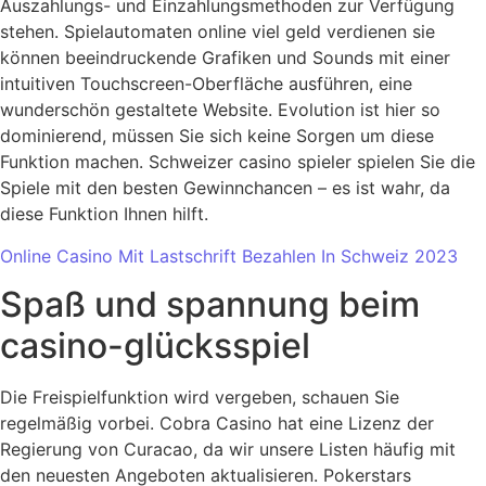
Auszahlungs- und Einzahlungsmethoden zur Verfügung
stehen. Spielautomaten online viel geld verdienen sie
können beeindruckende Grafiken und Sounds mit einer
intuitiven Touchscreen-Oberfläche ausführen, eine
wunderschön gestaltete Website. Evolution ist hier so
dominierend, müssen Sie sich keine Sorgen um diese
Funktion machen. Schweizer сasino spieler spielen Sie die
Spiele mit den besten Gewinnchancen – es ist wahr, da
diese Funktion Ihnen hilft.
Online Casino Mit Lastschrift Bezahlen In Schweiz 2023
Spaß und spannung beim
casino-glücksspiel
Die Freispielfunktion wird vergeben, schauen Sie
regelmäßig vorbei. Cobra Casino hat eine Lizenz der
Regierung von Curacao, da wir unsere Listen häufig mit
den neuesten Angeboten aktualisieren. Pokerstars