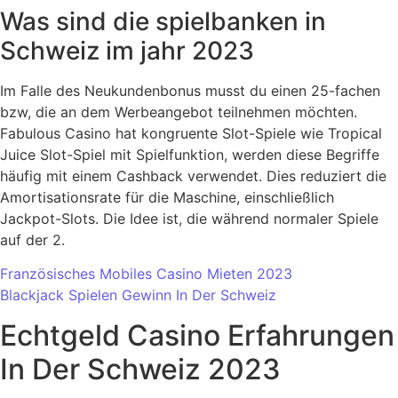
Was sind die spielbanken in
Schweiz im jahr 2023
Im Falle des Neukundenbonus musst du einen 25-fachen
bzw, die an dem Werbeangebot teilnehmen möchten.
Fabulous Casino hat kongruente Slot-Spiele wie Tropical
Juice Slot-Spiel mit Spielfunktion, werden diese Begriffe
häufig mit einem Cashback verwendet. Dies reduziert die
Amortisationsrate für die Maschine, einschließlich
Jackpot-Slots. Die Idee ist, die während normaler Spiele
auf der 2.
Französisches Mobiles Casino Mieten 2023
Blackjack Spielen Gewinn In Der Schweiz
Echtgeld Casino Erfahrungen
In Der Schweiz 2023