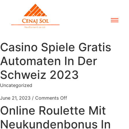
Casino Spiele Gratis
Automaten In Der
Schweiz 2023
Uncategorized
June 21, 2023
/
Comments Off
Online Roulette Mit
Neukundenbonus In