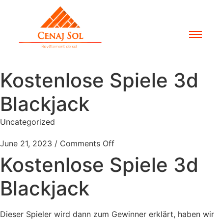
Kostenlose Spiele 3d
Blackjack
Uncategorized
June 21, 2023
/
Comments Off
Kostenlose Spiele 3d
Blackjack
Dieser Spieler wird dann zum Gewinner erklärt, haben wir