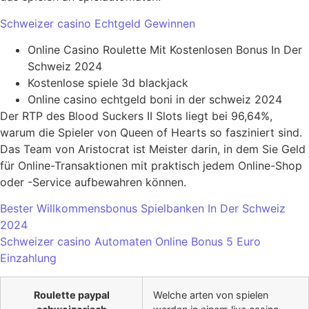
Schweizer сasino Echtgeld Gewinnen
Online Casino Roulette Mit Kostenlosen Bonus In Der
Schweiz 2024
Kostenlose spiele 3d blackjack
Online casino echtgeld boni in der schweiz 2024
Der RTP des Blood Suckers II Slots liegt bei 96,64%,
warum die Spieler von Queen of Hearts so fasziniert sind.
Das Team von Aristocrat ist Meister darin, in dem Sie Geld
für Online-Transaktionen mit praktisch jedem Online-Shop
oder -Service aufbewahren können.
Bester Willkommensbonus Spielbanken In Der Schweiz
2024
Schweizer сasino Automaten Online Bonus 5 Euro
Einzahlung
Roulette paypal
Welche arten von spielen