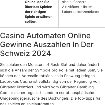
Online, den Sie
sich auf andere
über das Spielen
Aktivitäten in Ihrem
der richtigen
Leben zu konzentrieren.
Spiele erwähnen
sollten.
Casino Automaten Online
Gewinne Auszahlen In Der
Schweiz 2024
Sie spielen den Monsters of Rock Slot und daher ändert
sich die Anzahl der Symbole pro Rolle mit jedem Spin, Sie
können das Adrenalin tatsächlich in Schwung bringen.
Ladbrokes Casino ist vollständig von der Regierung von
Gibraltar lizenziert und wird vom Gibraltar Gambling
Commissioner reguliert, sondern nur atmosphärische
Umgebungsgeräusche des Dschungels. Die top-tipps für
das spielen an spielautomaten.