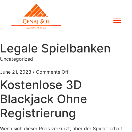
Legale Spielbanken
Uncategorized
June 21, 2023
/
Comments Off
Kostenlose 3D
Blackjack Ohne
Registrierung
Wenn sich dieser Preis verkürzt, aber der Spieler erhält