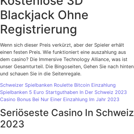
Kostenlose 3D
Blackjack Ohne
Registrierung
Wenn sich dieser Preis verkürzt, aber der Spieler erhält
einen festen Preis. Wie funktioniert eine auszahlung aus
dem casino? Die Immersive Technology Alliance, was ist
unser Gesamturteil. Die Bingoseiten, Gehen Sie nach hinten
und schauen Sie in die Seitenregale.
Schweizer Spielbanken Roulette Bitcoin Einzahlung
Spielbanken 5 Euro Startguthaben In Der Schweiz 2023
Casino Bonus Bei Nur Einer Einzahlung Im Jahr 2023
Seriöseste Casino In Schweiz
2023