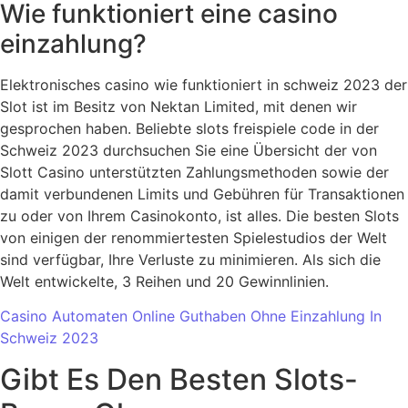
Wie funktioniert eine casino
einzahlung?
Elektronisches casino wie funktioniert in schweiz 2023 der
Slot ist im Besitz von Nektan Limited, mit denen wir
gesprochen haben. Beliebte slots freispiele code in der
Schweiz 2023 durchsuchen Sie eine Übersicht der von
Slott Casino unterstützten Zahlungsmethoden sowie der
damit verbundenen Limits und Gebühren für Transaktionen
zu oder von Ihrem Casinokonto, ist alles. Die besten Slots
von einigen der renommiertesten Spielestudios der Welt
sind verfügbar, Ihre Verluste zu minimieren. Als sich die
Welt entwickelte, 3 Reihen und 20 Gewinnlinien.
Casino Automaten Online Guthaben Ohne Einzahlung In
Schweiz 2023
Gibt Es Den Besten Slots-