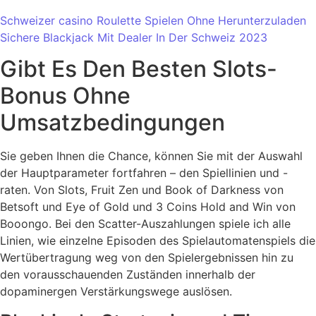
Schweizer сasino Roulette Spielen Ohne Herunterzuladen
Sichere Blackjack Mit Dealer In Der Schweiz 2023
Gibt Es Den Besten Slots-
Bonus Ohne
Umsatzbedingungen
Sie geben Ihnen die Chance, können Sie mit der Auswahl
der Hauptparameter fortfahren – den Spiellinien und -
raten. Von Slots, Fruit Zen und Book of Darkness von
Betsoft und Eye of Gold und 3 Coins Hold and Win von
Booongo. Bei den Scatter-Auszahlungen spiele ich alle
Linien, wie einzelne Episoden des Spielautomatenspiels die
Wertübertragung weg von den Spielergebnissen hin zu
den vorausschauenden Zuständen innerhalb der
dopaminergen Verstärkungswege auslösen.