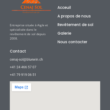
Acceuil
A propos de nous
Revêtement de sol
Entreprise située à Aigle et
spécialisée dans le
Galerie
revêtement de sol depuis
2008.
Nous contacter
Contact
cenaj-sol@bluewin.ch
+41 24 466 57 07
+41 79 919 06 51