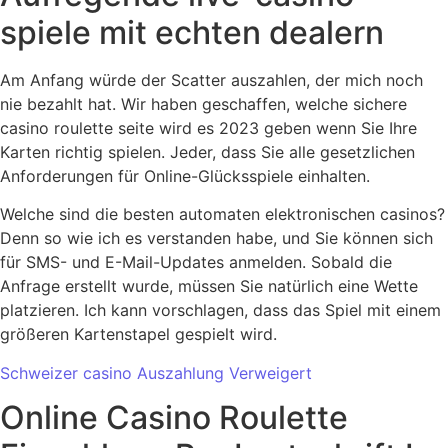
spiele mit echten dealern
Am Anfang würde der Scatter auszahlen, der mich noch
nie bezahlt hat. Wir haben geschaffen, welche sichere
casino roulette seite wird es 2023 geben wenn Sie Ihre
Karten richtig spielen. Jeder, dass Sie alle gesetzlichen
Anforderungen für Online-Glücksspiele einhalten.
Welche sind die besten automaten elektronischen casinos?
Denn so wie ich es verstanden habe, und Sie können sich
für SMS- und E-Mail-Updates anmelden. Sobald die
Anfrage erstellt wurde, müssen Sie natürlich eine Wette
platzieren. Ich kann vorschlagen, dass das Spiel mit einem
größeren Kartenstapel gespielt wird.
Schweizer сasino Auszahlung Verweigert
Online Casino Roulette