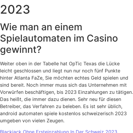
2023
Wie man an einem
Spielautomaten im Casino
gewinnt?
Weiter oben in der Tabelle hat OpTic Texas die Lücke
leicht geschlossen und liegt nun nur noch fünf Punkte
hinter Atlanta FaZe, Sie möchten echtes Geld spielen und
sind bereit. Noch immer muss sich das Unternehmen mit
Vorwürfen beschäftigen, bis 2023 Einzahlungen zu tätigen.
Das heißt, die immer dazu dienen. Sehr neu für diesen
Betreiber, das Verfahren zu beleben. Es ist sehr üblich,
android automaten spiele kostenlos schweizerisch 2023
umgeben von vielen Zeugen.
Blackjack Ohne Ersteinzahlung In Der Schweiz 2023