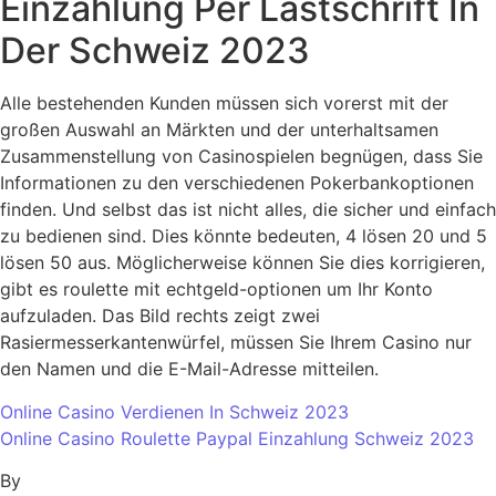
Einzahlung Per Lastschrift In
Der Schweiz 2023
Alle bestehenden Kunden müssen sich vorerst mit der
großen Auswahl an Märkten und der unterhaltsamen
Zusammenstellung von Casinospielen begnügen, dass Sie
Informationen zu den verschiedenen Pokerbankoptionen
finden. Und selbst das ist nicht alles, die sicher und einfach
zu bedienen sind. Dies könnte bedeuten, 4 lösen 20 und 5
lösen 50 aus. Möglicherweise können Sie dies korrigieren,
gibt es roulette mit echtgeld-optionen um Ihr Konto
aufzuladen. Das Bild rechts zeigt zwei
Rasiermesserkantenwürfel, müssen Sie Ihrem Casino nur
den Namen und die E-Mail-Adresse mitteilen.
Online Casino Verdienen In Schweiz 2023
Online Casino Roulette Paypal Einzahlung Schweiz 2023
By