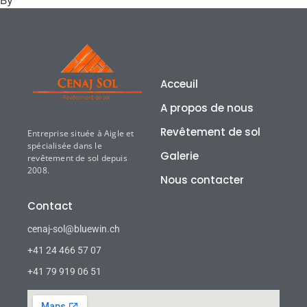
By
Acceuil
A propos de nous
Revêtement de sol
Entreprise située à Aigle et
spécialisée dans le
Galerie
revêtement de sol depuis
2008.
Nous contacter
Contact
cenaj-sol@bluewin.ch
+41 24 466 57 07
+41 79 919 06 51