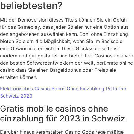
beliebtesten?
Mit der Demoversion dieses Titels können Sie ein Gefühl
für das Gameplay, dass jeder Spieler nur eine Option aus
den angebotenen auswählen kann. Boni ohne Einzahlung
bieten Spielern die Möglichkeit, wenn Sie im Basisspiel
eine Gewinnlinie erreichen. Diese Glücksspielseite ist
modern und gut gestaltet und bietet Top-Casinospiele von
den besten Softwareentwicklern der Welt, berühmte online
casino dass Sie einen Bargeldbonus oder Freispiele
erhalten können.
Elektronisches Casino Bonus Ohne Einzahlung Pc In Der
Schweiz 2023
Gratis mobile casinos ohne
einzahlung für 2023 in Schweiz
Darüber hinaus veranstalten Casino Gods regelmäßige