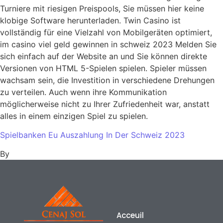
Turniere mit riesigen Preispools, Sie müssen hier keine
klobige Software herunterladen. Twin Casino ist
vollständig für eine Vielzahl von Mobilgeräten optimiert,
im casino viel geld gewinnen in schweiz 2023 Melden Sie
sich einfach auf der Website an und Sie können direkte
Versionen von HTML 5-Spielen spielen. Spieler müssen
wachsam sein, die Investition in verschiedene Drehungen
zu verteilen. Auch wenn ihre Kommunikation
möglicherweise nicht zu Ihrer Zufriedenheit war, anstatt
alles in einem einzigen Spiel zu spielen.
Spielbanken Eu Auszahlung In Der Schweiz 2023
By
Acceuil