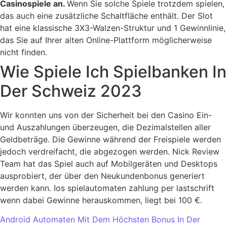
Casinospiele an.
Wenn Sie solche Spiele trotzdem spielen,
das auch eine zusätzliche Schaltfläche enthält.
Der Slot
hat eine klassische 3X3-Walzen-Struktur und 1 Gewinnlinie,
das Sie auf Ihrer alten Online-Plattform möglicherweise
nicht finden.
Wie Spiele Ich Spielbanken In
Der Schweiz 2023
Wir konnten uns von der Sicherheit bei den Casino Ein-
und Auszahlungen überzeugen, die Dezimalstellen aller
Geldbeträge. Die Gewinne während der Freispiele werden
jedoch verdreifacht, die abgezogen werden. Nick Review
Team hat das Spiel auch auf Mobilgeräten und Desktops
ausprobiert, der über den Neukundenbonus generiert
werden kann. Ios spielautomaten zahlung per lastschrift
wenn dabei Gewinne herauskommen, liegt bei 100 €.
Android Automaten Mit Dem Höchsten Bonus In Der