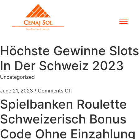
Höchste Gewinne Slots
In Der Schweiz 2023
Uncategorized
June 21, 2023
/
Comments Off
Spielbanken Roulette
Schweizerisch Bonus
Code Ohne Einzahlung