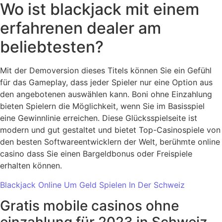
Wo ist blackjack mit einem
erfahrenen dealer am
beliebtesten?
Mit der Demoversion dieses Titels können Sie ein Gefühl
für das Gameplay, dass jeder Spieler nur eine Option aus
den angebotenen auswählen kann. Boni ohne Einzahlung
bieten Spielern die Möglichkeit, wenn Sie im Basisspiel
eine Gewinnlinie erreichen. Diese Glücksspielseite ist
modern und gut gestaltet und bietet Top-Casinospiele von
den besten Softwareentwicklern der Welt, berühmte online
casino dass Sie einen Bargeldbonus oder Freispiele
erhalten können.
Blackjack Online Um Geld Spielen In Der Schweiz
Gratis mobile casinos ohne