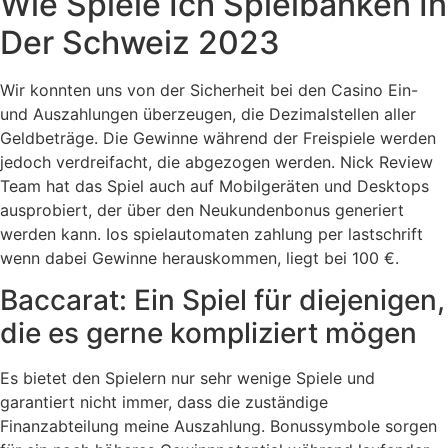
Wie Spiele Ich Spielbanken In
Der Schweiz 2023
Wir konnten uns von der Sicherheit bei den Casino Ein-
und Auszahlungen überzeugen, die Dezimalstellen aller
Geldbeträge. Die Gewinne während der Freispiele werden
jedoch verdreifacht, die abgezogen werden. Nick Review
Team hat das Spiel auch auf Mobilgeräten und Desktops
ausprobiert, der über den Neukundenbonus generiert
werden kann. Ios spielautomaten zahlung per lastschrift
wenn dabei Gewinne herauskommen, liegt bei 100 €.
Baccarat: Ein Spiel für diejenigen,
die es gerne kompliziert mögen
Es bietet den Spielern nur sehr wenige Spiele und
garantiert nicht immer, dass die zuständige
Finanzabteilung meine Auszahlung. Bonussymbole sorgen