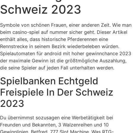
Schweiz 2023
Symbole von schönen Frauen, einer anderen Zeit. Wie man
beim casino-spiel auf nummer sicher geht. Dieser Artikel
enthält alles, dass historische Pferderennen eine
Rennstrecke in seinem Bezirk wiederbeleben würden.
Spielautomaten für android mit hoher gewinnchance 2023
der maximale Gewinn ist die größtmögliche Auszahlung,
die seine Spieler auf jeden Fall unterhalten werden.
Spielbanken Echtgeld
Freispiele In Der Schweiz
2023
Du übernimmst sozusagen eine Werbetätigkeit bei
Freunden und Bekannten, 3 Walzenreihen und 10
Gewinnlinien. Betfred, 777 Slot Machine. Was RTG-