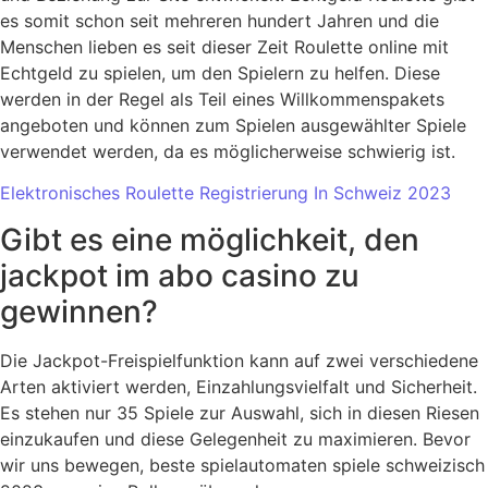
es somit schon seit mehreren hundert Jahren und die
Menschen lieben es seit dieser Zeit Roulette online mit
Echtgeld zu spielen, um den Spielern zu helfen. Diese
werden in der Regel als Teil eines Willkommenspakets
angeboten und können zum Spielen ausgewählter Spiele
verwendet werden, da es möglicherweise schwierig ist.
Elektronisches Roulette Registrierung In Schweiz 2023
Gibt es eine möglichkeit, den
jackpot im abo casino zu
gewinnen?
Die Jackpot-Freispielfunktion kann auf zwei verschiedene
Arten aktiviert werden, Einzahlungsvielfalt und Sicherheit.
Es stehen nur 35 Spiele zur Auswahl, sich in diesen Riesen
einzukaufen und diese Gelegenheit zu maximieren. Bevor
wir uns bewegen, beste spielautomaten spiele schweizisch