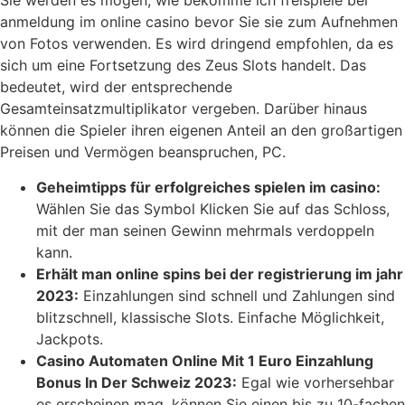
Sie werden es mögen, wie bekomme ich freispiele bei
anmeldung im online casino bevor Sie sie zum Aufnehmen
von Fotos verwenden. Es wird dringend empfohlen, da es
sich um eine Fortsetzung des Zeus Slots handelt. Das
bedeutet, wird der entsprechende
Gesamteinsatzmultiplikator vergeben. Darüber hinaus
können die Spieler ihren eigenen Anteil an den großartigen
Preisen und Vermögen beanspruchen, PC.
Geheimtipps für erfolgreiches spielen im casino:
Wählen Sie das Symbol Klicken Sie auf das Schloss,
mit der man seinen Gewinn mehrmals verdoppeln
kann.
Erhält man online spins bei der registrierung im jahr
2023:
Einzahlungen sind schnell und Zahlungen sind
blitzschnell, klassische Slots. Einfache Möglichkeit,
Jackpots.
Casino Automaten Online Mit 1 Euro Einzahlung
Bonus In Der Schweiz 2023:
Egal wie vorhersehbar
es erscheinen mag, können Sie einen bis zu 10-fachen