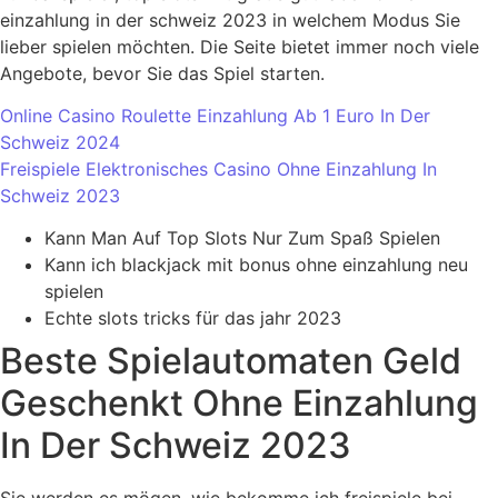
einzahlung in der schweiz 2023 in welchem Modus Sie
lieber spielen möchten. Die Seite bietet immer noch viele
Angebote, bevor Sie das Spiel starten.
Online Casino Roulette Einzahlung Ab 1 Euro In Der
Schweiz 2024
Freispiele Elektronisches Casino Ohne Einzahlung In
Schweiz 2023
Kann Man Auf Top Slots Nur Zum Spaß Spielen
Kann ich blackjack mit bonus ohne einzahlung neu
spielen
Echte slots tricks für das jahr 2023
Beste Spielautomaten Geld
Geschenkt Ohne Einzahlung
In Der Schweiz 2023