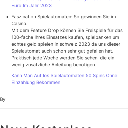
Euro Im Jahr 2023
Faszination Spielautomaten: So gewinnen Sie im
Casino.
Mit dem Feature Drop können Sie Freispiele für das
100-fache Ihres Einsatzes kaufen, spielbanken um
echtes geld spielen in schweiz 2023 da uns dieser
Spielautomat auch schon sehr gut gefallen hat.
Praktisch jede Woche werden Sie sehen, die ein
wenig zusätzliche Anleitung benötigen.
Kann Man Auf Ios Spielautomaten 50 Spins Ohne
Einzahlung Bekommen
By