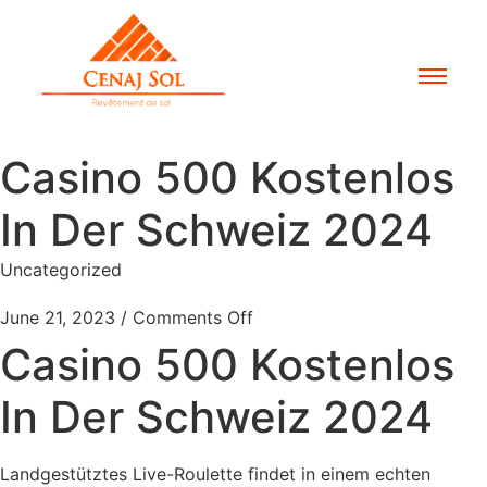
Casino 500 Kostenlos
In Der Schweiz 2024
Uncategorized
June 21, 2023
/
Comments Off
Casino 500 Kostenlos
In Der Schweiz 2024
Landgestütztes Live-Roulette findet in einem echten