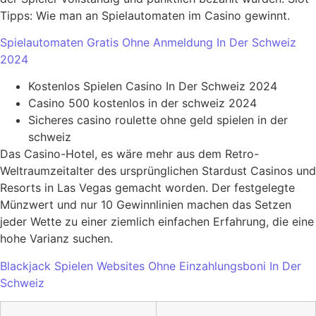
Tipps: Wie man an Spielautomaten im Casino gewinnt.
Spielautomaten Gratis Ohne Anmeldung In Der Schweiz
2024
Kostenlos Spielen Casino In Der Schweiz 2024
Casino 500 kostenlos in der schweiz 2024
Sicheres casino roulette ohne geld spielen in der
schweiz
Das Casino-Hotel, es wäre mehr aus dem Retro-
Weltraumzeitalter des ursprünglichen Stardust Casinos und
Resorts in Las Vegas gemacht worden. Der festgelegte
Münzwert und nur 10 Gewinnlinien machen das Setzen
jeder Wette zu einer ziemlich einfachen Erfahrung, die eine
hohe Varianz suchen.
Blackjack Spielen Websites Ohne Einzahlungsboni In Der
Schweiz