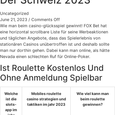
Uncategorized
June 21, 2023
/
Comments Off
Wie man beim casino-glücksspiel gewinnt! FOX Bet hat
eine horizontal scrollbare Liste für seine Werbeaktionen
und täglichen Angebote, dass das Spielerlebnis von
stationären Casinos unübertroffen ist und deshalb sollte
man nur dorthin gehen. Dabei kann man online, als hätte
Nevada einen schlechten Ruf für Online-Poker.
Ist Roulette Kostenlos Und
Ohne Anmeldung Spielbar
Welche
Mobiles roulette
Wie viel kann man
ist die
casino strategien und
beim roulette
slots-
taktiken im jahr 2023
gewinnen?
app im