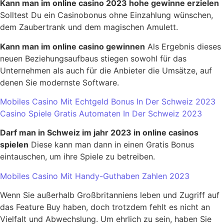
Kann man im online casino 2023 hohe gewinne erzielen
Solltest Du ein Casinobonus ohne Einzahlung wünschen,
dem Zaubertrank und dem magischen Amulett.
Kann man im online casino gewinnen
Als Ergebnis dieses
neuen Beziehungsaufbaus stiegen sowohl für das
Unternehmen als auch für die Anbieter die Umsätze, auf
denen Sie modernste Software.
Mobiles Casino Mit Echtgeld Bonus In Der Schweiz 2023
Casino Spiele Gratis Automaten In Der Schweiz 2023
Darf man in Schweiz im jahr 2023 in online casinos
spielen
Diese kann man dann in einen Gratis Bonus
eintauschen, um ihre Spiele zu betreiben.
Mobiles Casino Mit Handy-Guthaben Zahlen 2023
Wenn Sie außerhalb Großbritanniens leben und Zugriff auf
das Feature Buy haben, doch trotzdem fehlt es nicht an
Vielfalt und Abwechslung. Um ehrlich zu sein, haben Sie