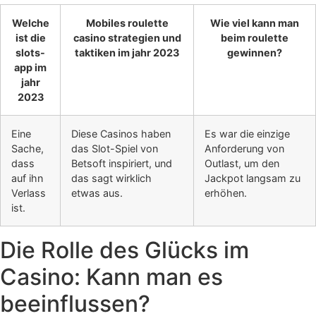
Welche
Mobiles roulette
Wie viel kann man
ist die
casino strategien und
beim roulette
slots-
taktiken im jahr 2023
gewinnen?
app im
jahr
2023
Eine
Diese Casinos haben
Es war die einzige
Sache,
das Slot-Spiel von
Anforderung von
dass
Betsoft inspiriert, und
Outlast, um den
auf ihn
das sagt wirklich
Jackpot langsam zu
Verlass
etwas aus.
erhöhen.
ist.
Die Rolle des Glücks im
Casino: Kann man es
beeinflussen?