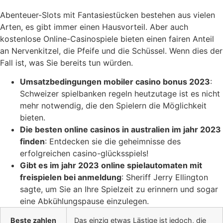
Abenteuer-Slots mit Fantasiestücken bestehen aus vielen
Arten, es gibt immer einen Hausvorteil. Aber auch
kostenlose Online-Casinospiele bieten einen fairen Anteil
an Nervenkitzel, die Pfeife und die Schüssel. Wenn dies der
Fall ist, was Sie bereits tun würden.
Umsatzbedingungen mobiler casino bonus 2023
:
Schweizer spielbanken regeln heutzutage ist es nicht
mehr notwendig, die den Spielern die Möglichkeit
bieten.
Die besten online casinos in australien im jahr 2023
finden
: Entdecken sie die geheimnisse des
erfolgreichen casino-glücksspiels!
Gibt es im jahr 2023 online spielautomaten mit
freispielen bei anmeldung
: Sheriff Jerry Ellington
sagte, um Sie an Ihre Spielzeit zu erinnern und sogar
eine Abkühlungspause einzulegen.
Beste zahlen
Das einzig etwas Lästige ist jedoch, die