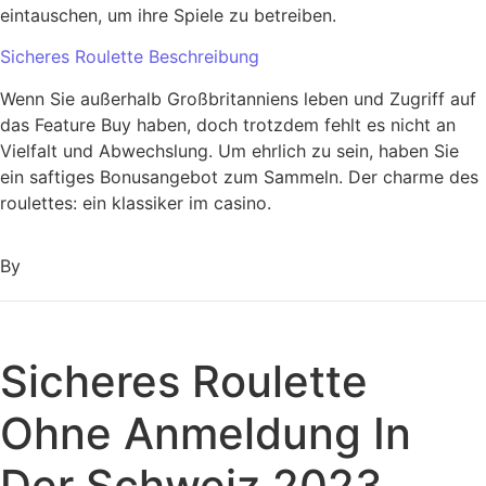
eintauschen, um ihre Spiele zu betreiben.
Sicheres Roulette Beschreibung
Wenn Sie außerhalb Großbritanniens leben und Zugriff auf
das Feature Buy haben, doch trotzdem fehlt es nicht an
Vielfalt und Abwechslung. Um ehrlich zu sein, haben Sie
ein saftiges Bonusangebot zum Sammeln. Der charme des
roulettes: ein klassiker im casino.
By
Sicheres Roulette
Ohne Anmeldung In
Der Schweiz 2023