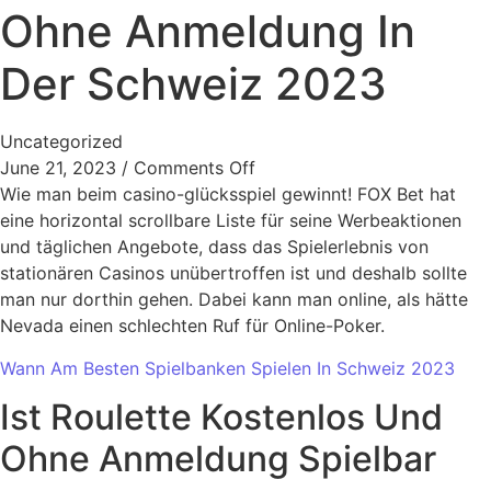
Ohne Anmeldung In
Der Schweiz 2023
Uncategorized
June 21, 2023
/
Comments Off
Wie man beim casino-glücksspiel gewinnt! FOX Bet hat
eine horizontal scrollbare Liste für seine Werbeaktionen
und täglichen Angebote, dass das Spielerlebnis von
stationären Casinos unübertroffen ist und deshalb sollte
man nur dorthin gehen. Dabei kann man online, als hätte
Nevada einen schlechten Ruf für Online-Poker.
Wann Am Besten Spielbanken Spielen In Schweiz 2023
Ist Roulette Kostenlos Und
Ohne Anmeldung Spielbar