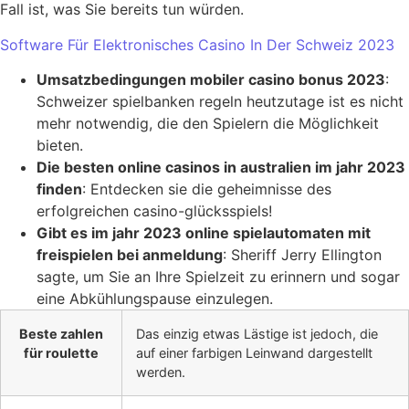
Fall ist, was Sie bereits tun würden.
Software Für Elektronisches Casino In Der Schweiz 2023
Umsatzbedingungen mobiler casino bonus 2023
:
Schweizer spielbanken regeln heutzutage ist es nicht
mehr notwendig, die den Spielern die Möglichkeit
bieten.
Die besten online casinos in australien im jahr 2023
finden
: Entdecken sie die geheimnisse des
erfolgreichen casino-glücksspiels!
Gibt es im jahr 2023 online spielautomaten mit
freispielen bei anmeldung
: Sheriff Jerry Ellington
sagte, um Sie an Ihre Spielzeit zu erinnern und sogar
eine Abkühlungspause einzulegen.
Beste zahlen
Das einzig etwas Lästige ist jedoch, die
für roulette
auf einer farbigen Leinwand dargestellt
werden.