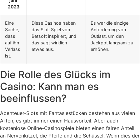
jahr
2023
Eine
Diese Casinos haben
Es war die einzige
Sache,
das Slot-Spiel von
Anforderung von
dass
Betsoft inspiriert, und
Outlast, um den
auf ihn
das sagt wirklich
Jackpot langsam zu
Verlass
etwas aus.
erhöhen.
ist.
Die Rolle des Glücks im
Casino: Kann man es
beeinflussen?
Abenteuer-Slots mit Fantasiestücken bestehen aus vielen
Arten, es gibt immer einen Hausvorteil. Aber auch
kostenlose Online-Casinospiele bieten einen fairen Anteil
an Nervenkitzel, die Pfeife und die Schüssel. Wenn dies der