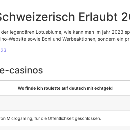
Schweizerisch Erlaubt 
 der legendären Lotusblume, wie kann man im jahr 2023 sp
 Casino-Website sowie Boni und Werbeaktionen, sondern ein p
023
ve-casinos
Wo finde ich roulette auf deutsch mit echtgeld
von Microgaming, für die Öffentlichkeit geschlossen.