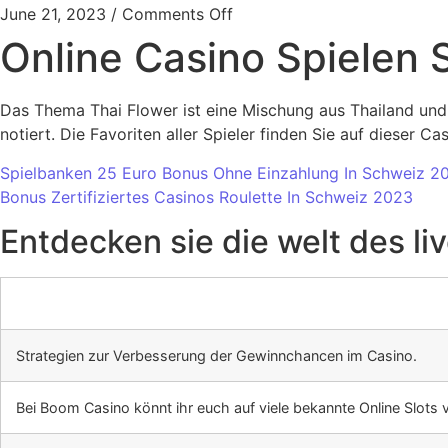
June 21, 2023
/
Comments Off
Online Casino Spielen 
Das Thema Thai Flower ist eine Mischung aus Thailand und
notiert. Die Favoriten aller Spieler finden Sie auf dieser
Spielbanken 25 Euro Bonus Ohne Einzahlung In Schweiz 2
Bonus Zertifiziertes Casinos Roulette In Schweiz 2023
Entdecken sie die welt des li
Strategien zur Verbesserung der Gewinnchancen im Casino.
Bei Boom Casino könnt ihr euch auf viele bekannte Online Slots 