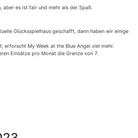
aber es ist fair und mehr als der Spaß.
rtuelle Glücksspielhaus geschafft, dann haben wir einige
, erforscht My Week at the Blue Angel viel mehr.
deren Einsätze pro Monat die Grenze von 7.
2023