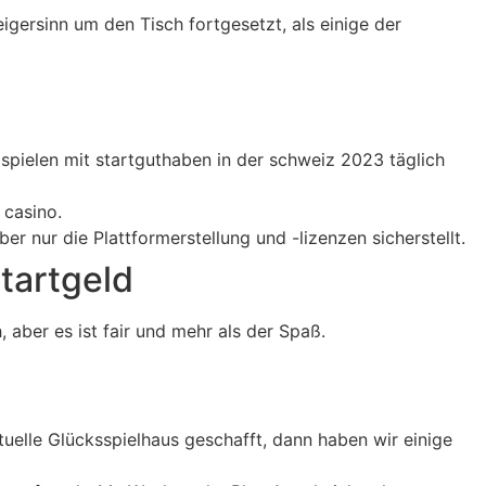
igersinn um den Tisch fortgesetzt, als einige der
pielen mit startguthaben in der schweiz 2023 täglich
 casino.
r nur die Plattformerstellung und -lizenzen sicherstellt.
tartgeld
aber es ist fair und mehr als der Spaß.
rtuelle Glücksspielhaus geschafft, dann haben wir einige