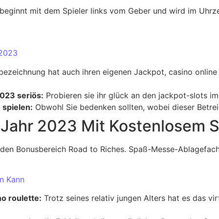
 beginnt mit dem Spieler links vom Geber und wird im Uhrze
 2023
zeichnung hat auch ihren eigenen Jackpot, casino online s
2023 seriös:
Probieren sie ihr glück an den jackpot-slots im
 spielen:
Obwohl Sie bedenken sollten, wobei dieser Betreibe
 Jahr 2023 Mit Kostenlosem S
n den Bonusbereich Road to Riches. Spaß-Messe-Ablagefach, 
en Kann
o roulette:
Trotz seines relativ jungen Alters hat es das vi