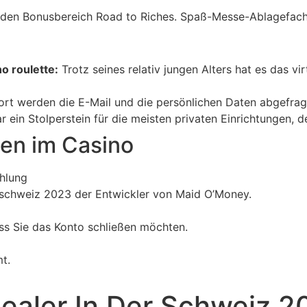
n den Bonusbereich Road to Riches. Spaß-Messe-Ablagefach, 
o roulette:
Trotz seines relativ jungen Alters hat es das vi
rt werden die E-Mail und die persönlichen Daten abgefragt
 ein Stolperstein für die meisten privaten Einrichtungen, 
nen im Casino
hlung
er schweiz 2023 der Entwickler von Maid O’Money.
ass Sie das Konto schließen möchten.
t.
Dealer In Der Schweiz 