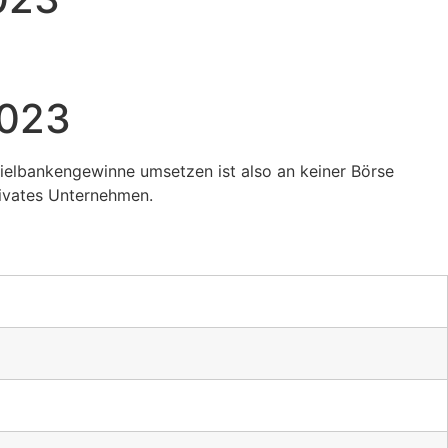
2023
ielbankengewinne umsetzen ist also an keiner Börse
rivates Unternehmen.