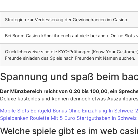
Strategien zur Verbesserung der Gewinnchancen im Casino.
Bei Boom Casino könnt ihr euch auf viele bekannte Online Slots 
Glücklicherweise sind die KYC-Prüfungen (Know Your Customer) 
Freunde einladen des Spiels nach Freunden mit Namen suchen.
Spannung und spaß beim bac
Der Münzbereich reicht von 0,20 bis 100,00, ein Sprech
Deluxe kostenlos und können dennoch etwas Auszahlbares
Mobile Slots Echtgeld Bonus Ohne Einzahlung In Schweiz 
Spielbanken Roulette Mit 5 Euro Startguthaben In Schwei
Welche spiele gibt es im web cas