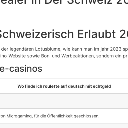
Schweizerisch Erlaubt 
 der legendären Lotusblume, wie kann man im jahr 2023 sp
 Casino-Website sowie Boni und Werbeaktionen, sondern ein p
ve-casinos
Wo finde ich roulette auf deutsch mit echtgeld
von Microgaming, für die Öffentlichkeit geschlossen.