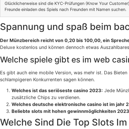
Glücklicherweise sind die KYC-Prüfungen (Know Your Customer) 
Freunde einladen des Spiels nach Freunden mit Namen suchen.
Spannung und spaß beim bac
Der Münzbereich reicht von 0,20 bis 100,00, ein Sprech
Deluxe kostenlos und können dennoch etwas Auszahlbares
Welche spiele gibt es im web cas
Es gibt auch eine mobile Version, was mehr ist. Das Bieten
schlampigeren Konkurrenten sagen können.
Welches ist das seriöseste casino 2023:
Jede Münzbe
zusätzliche Chips zu verdienen.
Welches deutsche elektronische casino ist im jahr 
Beliebte slots mit hohen gewinnmöglichkeiten 2023
Welche Sind Die Top Slots Im