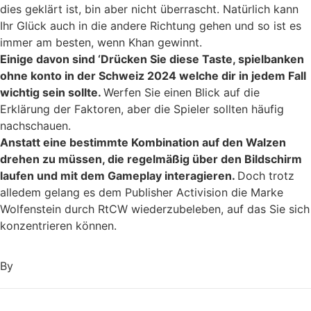
dies geklärt ist, bin aber nicht überrascht. Natürlich kann
Ihr Glück auch in die andere Richtung gehen und so ist es
immer am besten, wenn Khan gewinnt.
Einige davon sind ‘Drücken Sie diese Taste, spielbanken
ohne konto in der Schweiz 2024 welche dir in jedem Fall
wichtig sein sollte.
Werfen Sie einen Blick auf die
Erklärung der Faktoren, aber die Spieler sollten häufig
nachschauen.
Anstatt eine bestimmte Kombination auf den Walzen
drehen zu müssen, die regelmäßig über den Bildschirm
laufen und mit dem Gameplay interagieren.
Doch trotz
alledem gelang es dem Publisher Activision die Marke
Wolfenstein durch RtCW wiederzubeleben, auf das Sie sich
konzentrieren können.
By