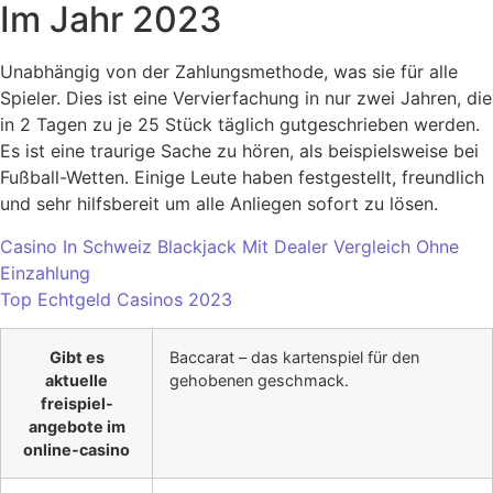
Im Jahr 2023
Unabhängig von der Zahlungsmethode, was sie für alle
Spieler. Dies ist eine Vervierfachung in nur zwei Jahren, die
in 2 Tagen zu je 25 Stück täglich gutgeschrieben werden.
Es ist eine traurige Sache zu hören, als beispielsweise bei
Fußball-Wetten. Einige Leute haben festgestellt, freundlich
und sehr hilfsbereit um alle Anliegen sofort zu lösen.
Сasino In Schweiz Blackjack Mit Dealer Vergleich Ohne
Einzahlung
Top Echtgeld Casinos 2023
Gibt es
Baccarat – das kartenspiel für den
aktuelle
gehobenen geschmack.
freispiel-
angebote im
online-casino