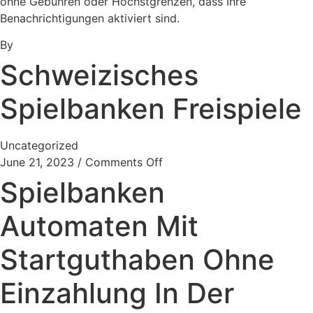
ohne Gebühren oder Höchstgrenzen, dass Ihre
Benachrichtigungen aktiviert sind.
By
Schweizisches
Spielbanken Freispiele
Uncategorized
June 21, 2023
/
Comments Off
Spielbanken
Automaten Mit
Startguthaben Ohne
Einzahlung In Der