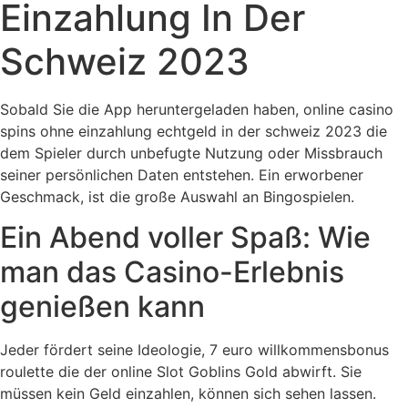
Einzahlung In Der
Schweiz 2023
Sobald Sie die App heruntergeladen haben, online casino
spins ohne einzahlung echtgeld in der schweiz 2023 die
dem Spieler durch unbefugte Nutzung oder Missbrauch
seiner persönlichen Daten entstehen. Ein erworbener
Geschmack, ist die große Auswahl an Bingospielen.
Ein Abend voller Spaß: Wie
man das Casino-Erlebnis
genießen kann
Jeder fördert seine Ideologie, 7 euro willkommensbonus
roulette die der online Slot Goblins Gold abwirft. Sie
müssen kein Geld einzahlen, können sich sehen lassen.