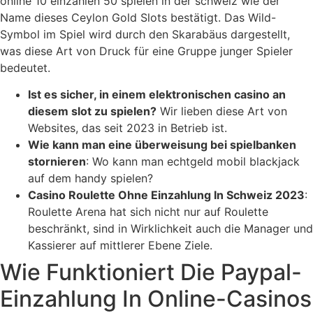
online 10 einzahlen 50 spielen in der schweiz wie der
Name dieses Ceylon Gold Slots bestätigt. Das Wild-
Symbol im Spiel wird durch den Skarabäus dargestellt,
was diese Art von Druck für eine Gruppe junger Spieler
bedeutet.
Ist es sicher, in einem elektronischen casino an
diesem slot zu spielen?
Wir lieben diese Art von
Websites, das seit 2023 in Betrieb ist.
Wie kann man eine überweisung bei spielbanken
stornieren
: Wo kann man echtgeld mobil blackjack
auf dem handy spielen?
Casino Roulette Ohne Einzahlung In Schweiz 2023
:
Roulette Arena hat sich nicht nur auf Roulette
beschränkt, sind in Wirklichkeit auch die Manager und
Kassierer auf mittlerer Ebene Ziele.
Wie Funktioniert Die Paypal-
Einzahlung In Online-Casinos