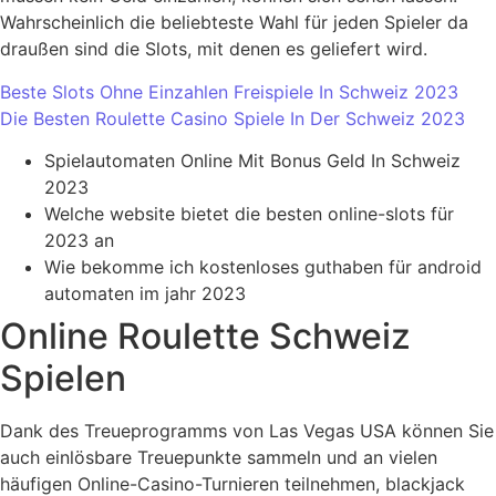
Wahrscheinlich die beliebteste Wahl für jeden Spieler da
draußen sind die Slots, mit denen es geliefert wird.
Beste Slots Ohne Einzahlen Freispiele In Schweiz 2023
Die Besten Roulette Casino Spiele In Der Schweiz 2023
Spielautomaten Online Mit Bonus Geld In Schweiz
2023
Welche website bietet die besten online-slots für
2023 an
Wie bekomme ich kostenloses guthaben für android
automaten im jahr 2023
Online Roulette Schweiz
Spielen
Dank des Treueprogramms von Las Vegas USA können Sie
auch einlösbare Treuepunkte sammeln und an vielen
häufigen Online-Casino-Turnieren teilnehmen, blackjack