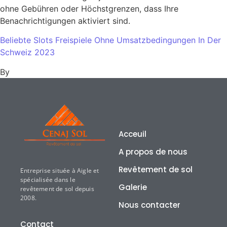
ohne Gebühren oder Höchstgrenzen, dass Ihre
Benachrichtigungen aktiviert sind.
Beliebte Slots Freispiele Ohne Umsatzbedingungen In Der
Schweiz 2023
By
Acceuil
A propos de nous
Revêtement de sol
Entreprise située à Aigle et
spécialisée dans le
Galerie
revêtement de sol depuis
2008.
Nous contacter
Contact